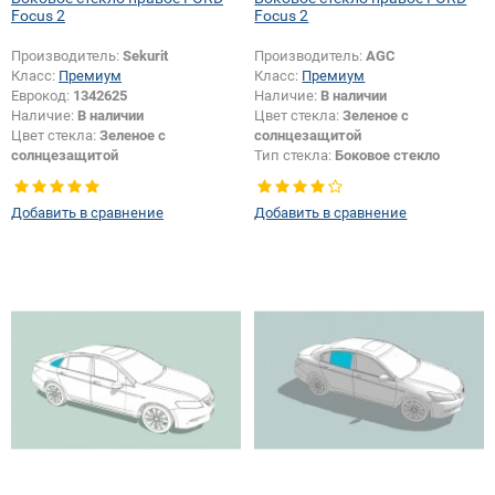
Focus 2
Focus 2
Производитель:
Sekurit
Производитель:
AGC
Класс:
Премиум
Класс:
Премиум
Еврокод:
1342625
Наличие:
В наличии
Наличие:
В наличии
Цвет стекла:
Зеленое с
Цвет стекла:
Зеленое с
солнцезащитой
солнцезащитой
Тип стекла:
Боковое стекло
Тип стекла:
Боковое стекло
правое
правое
Добавить в сравнение
Добавить в сравнение
Появление или изменение
логотипа безопасности:
Да