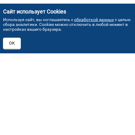
Сайт использует Cookies
Используя сайт, вы соглашаетесь с
обработкой данных
с целью
сбора аналитики. Cookies можно отключить в любой момент в
настройках вашего браузера.
АДРЕСА НАШИХ СЕРВИСНЫХ
ОК
ЦЕНТРОВ
+7 (495) 640 07 01
ежедневно с 9:00 до 18:00
Автостекла на проезде завода Серп и Молот
1
ул. Проезд завода Серп и Молот, д. 8, стр. 2