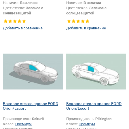
Наличие:
В наличии
Наличие:
В наличии
Цвет стекла:
Зеленое с
Цвет стекла:
Зеленое с
солнцезащитой
солнцезащитой
Тип стекла:
Боковое стекло
Тип стекла:
Боковое стекло
правое
правое
Добавить в сравнение
Добавить в сравнение
Боковое стекло правое FORD
Боковое стекло правое FORD
Orion/Escort
Orion/Escort
Производитель:
Sekurit
Производитель:
Pilkington
Класс:
Премиум
Класс:
Премиум