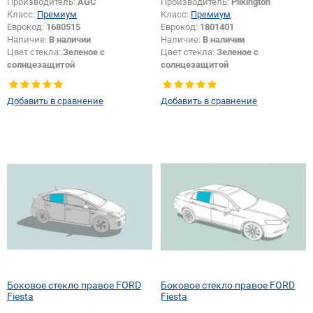
Производитель:
AGC
Производитель:
Pilkington
Класс:
Премиум
Класс:
Премиум
Еврокод:
1680515
Еврокод:
1801401
Наличие:
В наличии
Наличие:
В наличии
Цвет стекла:
Зеленое с
Цвет стекла:
Зеленое с
солнцезащитой
солнцезащитой
Тип стекла:
Боковое стекло
Тип стекла:
Боковое стекло
правое
правое
Добавить в сравнение
Добавить в сравнение
Появление или изменение
Появление или изменение
логотипа безопасности:
Да
логотипа безопасности:
Да
Боковое стекло правое FORD
Боковое стекло правое FORD
Fiesta
Fiesta