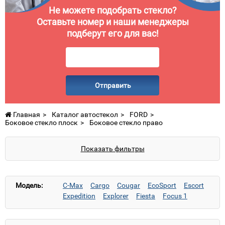
Не можете подобрать стекло?
Оставьте номер и наши менеджеры
подберут его для вас!
Отправить
Главная
Каталог автостекол
FORD
Боковое стекло плоск
Боковое стекло право
Показать фильтры
Модель:
C-Max
Cargo
Cougar
EcoSport
Escort
Expedition
Explorer
Fiesta
Focus 1
Focus 2
Focus 3
Fusion
Galaxy
KA
Kuga
Kuga 2
Maverick
Mondeo