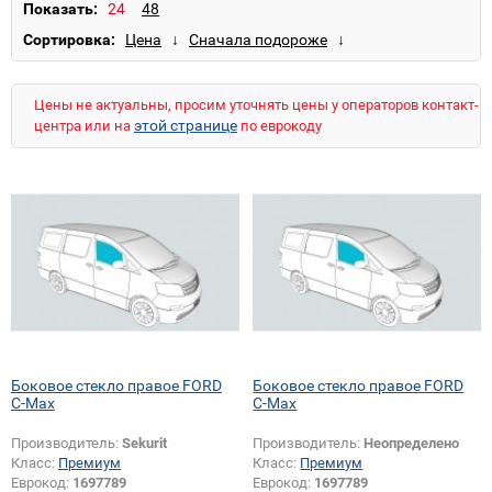
Navigator
Orion
Probe
Puma
Ranger
Показать:
S-Max
Scorpio
Sierra
Tourneo Connect
Сортировка:
Transit
Transit (длинный низкий)
Transit Connect
Transit Custom (короткий)
Цены не актуальны, просим уточнять цены у операторов контакт-
этой странице
центра или на
по еврокоду
Боковое стекло правое FORD
Боковое стекло правое FORD
C-Max
C-Max
Производитель:
Sekurit
Производитель:
Неопределено
Класс:
Премиум
Класс:
Премиум
Еврокод:
1697789
Еврокод:
1697789