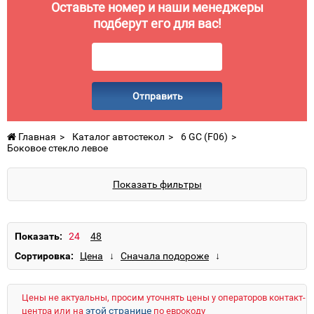
Оставьте номер и наши менеджеры
подберут его для вас!
Отправить
Главная
Каталог автостекол
6 GC (F06)
Боковое стекло левое
Показать фильтры
Показать:
Сортировка:
Цены не актуальны, просим уточнять цены у операторов контакт-
этой странице
центра или на
по еврокоду