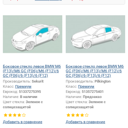
Боковое стекло левое BMW M6
Боковое стекло левое BMW M6
(F13)/M6 GC (F06)/M6 (F12)/6
GC (F06)/M6 (F13)/M6 (F12)/6
GC (F06)/6 (F13)/6 (F12)
GC (F06)/6 (F13)/6 (F12)
Производитель:
Sekurit
Производитель:
Pilkington
Класс:
Премиум
Класс:
Премиум
Еврокод:
51337275395
Еврокод:
51357275401
Наличие:
В наличии
Наличие:
Предзаказ
Цвет стекла:
Зеленое с
Цвет стекла:
Зеленое с
солнцезащитой
солнцезащитой
Тип стекла:
Боковое стекло левое
Тип стекла:
Боковое стекло левое
Добавить в сравнение
Добавить в сравнение