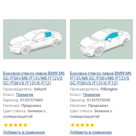
Боковое стекло левое BMW M6
Боковое стекло левое BMW M6
GC (F06)/M6 (F13)/M6 (F12)/6
(F13)/M6 GC (F06)/M6 (F12)/6
GC (F06)/6 (F13)/6 (F12)
GC (F06)/6 (F13)/6 (F12)
Производитель:
Sekurit
Производитель:
Pilkington
Класс:
Премиум
Класс:
Премиум
Еврокод:
51357275401
Еврокод:
51337275395
Наличие:
Предзаказ
Наличие:
Предзаказ
Цвет стекла:
Зеленое с
Цвет стекла:
Зеленое с
солнцезащитой
солнцезащитой
Тип стекла:
Боковое стекло левое
Тип стекла:
Боковое стекло левое
Добавить в сравнение
Добавить в сравнение