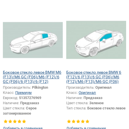
Боковое стекло левое BMW M6
Боковое стекло левое BMW 6
(F13)/M6 GC (F06)/M6 (F12)/6
(F12)/6 (F13)/6 GC (F06)/M6
GC (F06)/6 (F13)/6 (F12)
(F12)/M6 (F13)/M6 GC (F06)
Производитель:
Pilkington
Производитель:
Оригинал
Класс:
Премиум
Класс:
Оригинал
Еврокод:
51357276969
Наличие:
Предзаказ
Наличие:
Предзаказ
Цвет стекла:
Зеленое
Цвет стекла:
Серое
Тип стекла:
Боковое стекло левое
затонированное
Тип стекла:
Боковое стекло левое
Добавить в сравнение
Добавить в сравнение