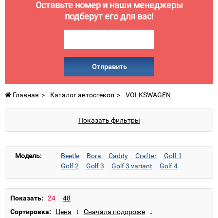
Оставьте номер и наши менеджеры
подберут его для вас!
Отправить
Главная
Каталог автостекол
VOLKSWAGEN
Показать фильтры
Модель:
Beetle
Bora
Caddy
Crafter
Golf 1
Golf 2
Golf 3
Golf 3 variant
Golf 4
Golf 4 R
Golf 4 Variant
Jetta 1
Jetta 2
Jetta 3
Jetta 4
LT
LT (высокий)
LT (низкий)
Lupo
Passat B2
Passat B3
Показать:
Passat B4
Passat B5
Passat B5.5
Polo 1
Сортировка:
Polo 2
Polo 3
Polo 3 Classic
Polo 3 Variant