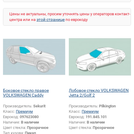
Polo 4
Polo 4 Cross
Scirocco
Sharan
Taro
Touareg
Transporter T3
Цены не актуальны, просим уточнять цены у операторов контакт-
Transporter T4
Transporter T5
Vento
этой странице
центра или на
по еврокоду
Боковое стекло правое
Лобовое стекло VOLKSWAGEN
VOLKSWAGEN Caddy
Jetta 2/Golf 2
Производитель:
Sekurit
Производитель:
Pilkington
Класс:
Премиум
Класс:
Премиум
Еврокод:
097623080
Еврокод:
191.845.101
Наличие:
В наличии
Наличие:
В наличии
Цвет стекла:
Прозрачное
Цвет стекла:
Прозрачное
Тип кузова:
Пикап