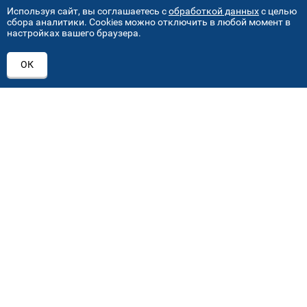
Используя сайт, вы соглашаетесь с
обработкой данных
с целью
сбора аналитики. Cookies можно отключить в любой момент в
настройках вашего браузера.
АДРЕСА НАШИХ СЕРВИСНЫХ
ОК
ЦЕНТРОВ
+7 (495) 640 07 01
ежедневно с 9:00 до 18:00
Автостекла на проезде завода Серп и Молот
1
ул. Проезд завода Серп и Молот, д. 8, стр. 2
Автостекла на Академика Челомея
2