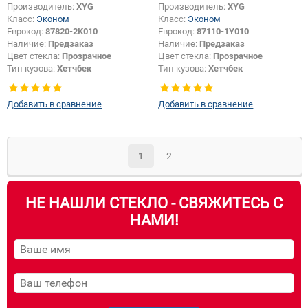
Производитель:
XYG
Производитель:
XYG
Класс:
Эконом
Класс:
Эконом
Еврокод:
87820-2K010
Еврокод:
87110-1Y010
Наличие:
Предзаказ
Наличие:
Предзаказ
Цвет стекла:
Прозрачное
Цвет стекла:
Прозрачное
Тип кузова:
Хетчбек
Тип кузова:
Хетчбек
Тип стекла:
Боковое стекло
Тип стекла:
Заднее стекло
правое
Появление или изменение
Добавить в сравнение
Добавить в сравнение
отверстий:
Да
1
2
НЕ НАШЛИ СТЕКЛО - СВЯЖИТЕСЬ С
НАМИ!