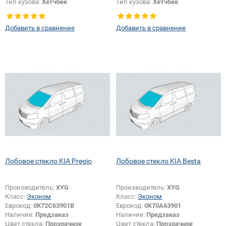
Тип кузова:
Хетчбек
Тип кузова:
Хетчбек
Тип стекла:
Боковое стекло левое
Тип стекла:
Боковое стекло
правое
Добавить в сравнение
Добавить в сравнение
Лобовое стекло KIA Pregio
Лобовое стекло KIA Besta
Производитель:
XYG
Производитель:
XYG
Класс:
Эконом
Класс:
Эконом
Еврокод:
0K72C63901B
Еврокод:
0K70A63901
Наличие:
Предзаказ
Наличие:
Предзаказ
Цвет стекла:
Прозрачное
Цвет стекла:
Прозрачное