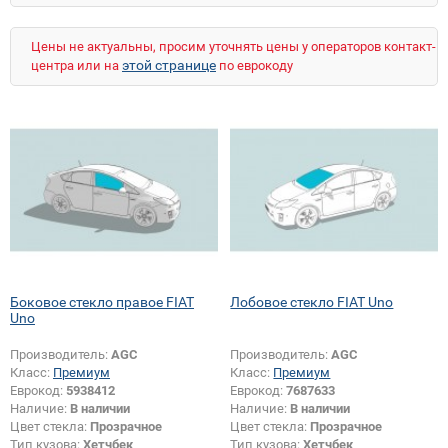
Цены не актуальны, просим уточнять цены у операторов контакт-
этой странице
центра или на
по еврокоду
Боковое стекло правое FIAT
Лобовое стекло FIAT Uno
Uno
Производитель:
AGC
Производитель:
AGC
Класс:
Премиум
Класс:
Премиум
Еврокод:
5938412
Еврокод:
7687633
Наличие:
В наличии
Наличие:
В наличии
Цвет стекла:
Прозрачное
Цвет стекла:
Прозрачное
Тип кузова:
Хетчбек
Тип кузова:
Хетчбек