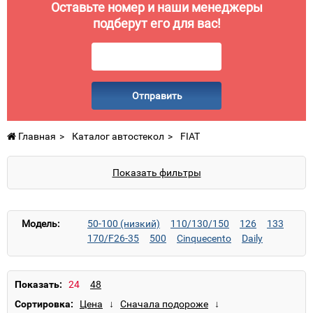
Оставьте номер и наши менеджеры
подберут его для вас!
Отправить
Главная
Каталог автостекол
FIAT
Показать фильтры
Модель:
50-100 (низкий)
110/130/150
126
133
170/F26-35
500
Cinquecento
Daily
Ducato
Grande Punto
Linea
Panda
Scudo
Seicento
Tempra
Tipo
Ulysse
Uno
Показать:
Сортировка: