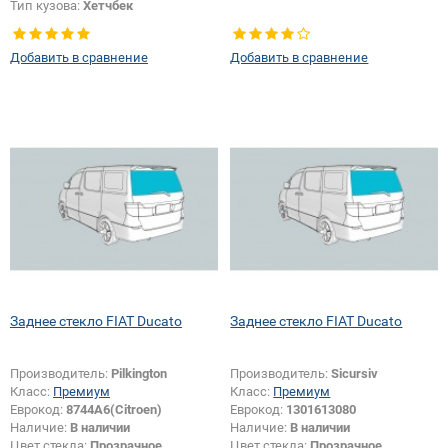
Тип кузова:
Хетчбек
Тип стекла:
Заднее стекло
Появление или изменение
Добавить в сравнение
Добавить в сравнение
отверстий:
Да
Заднее стекло FIAT Ducato
Заднее стекло FIAT Ducato
Производитель:
Pilkington
Производитель:
Sicursiv
Класс:
Премиум
Класс:
Премиум
Еврокод:
8744A6(Citroen)
Еврокод:
1301613080
Наличие:
В наличии
Наличие:
В наличии
Цвет стекла:
Прозрачное
Цвет стекла:
Прозрачное