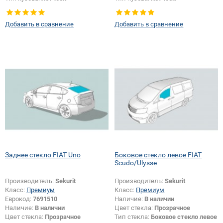
Тип стекла:
Боковое стекло
Появление или изменение
правое
шелкографии:
Да
Добавить в сравнение
Добавить в сравнение
Заднее стекло FIAT Uno
Боковое стекло левое FIAT
Scudo/Ulysse
Производитель:
Sekurit
Производитель:
Sekurit
Класс:
Премиум
Класс:
Премиум
Еврокод:
7691510
Наличие:
В наличии
Наличие:
В наличии
Цвет стекла:
Прозрачное
Цвет стекла:
Прозрачное
Тип стекла:
Боковое стекло левое