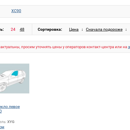
XC90
ь:
Сортировка:
актуальны, просим уточнять цены у операторов контакт-центра или на
екло левое
0
ель:
XYG
ом