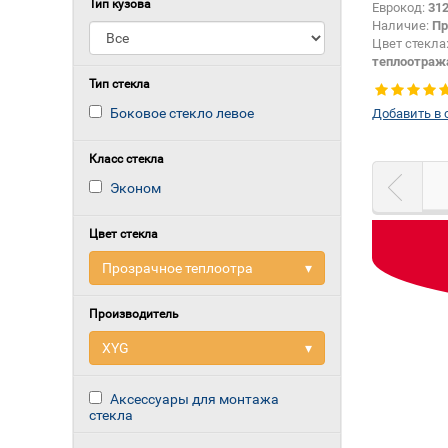
Тип кузова
Еврокод:
31
Наличие:
Пр
Цвет стекла
теплоотра
Тип кузова:
Тип стекла
Тип стекла:
Боковое стекло левое
Добавить в 
левое
Класс стекла
Эконом
Цвет стекла
Прозрачное теплоотра
▾
Производитель
XYG
▾
Аксессуары для монтажа
стекла