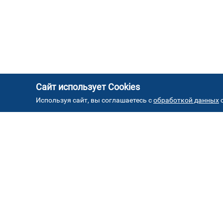
Сайт использует Cookies
Используя сайт, вы соглашаетесь с
обработкой данных
с
АД
Автостекла на проезде
1
завода Серп и Молот
ул. Проезд завода Серп и Молот, д. 8, стр. 2