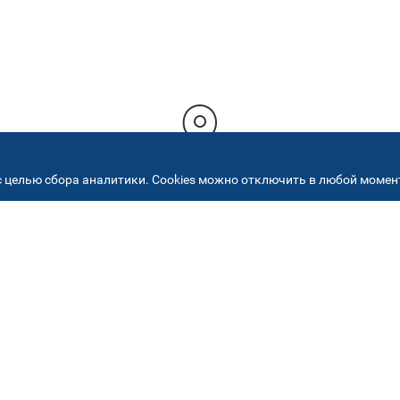
 целью сбора аналитики. Cookies можно отключить в любой момент
РЕСА НАШИХ СЕРВИСНЫХ ЦЕНТ
+7 (495) 640 07 01
ежедневно с 9:00 до 18:
Автостекла на
2
Академика Челомея
ул. Академика Челомея, д.3, к.2