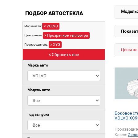
Модель:
ПОДБОР АВТОСТЕКЛА
× VOLVO
Марка авто:
Показат
× Прозрачное теплоотра
Цвет стекла:
× XYG
Производитель:
Цены не 
× Сбросить все
Марка авто
Модель авто
Боковое ст
Год выпуска
VOLVO XC9
Производит
Класс:
Экон