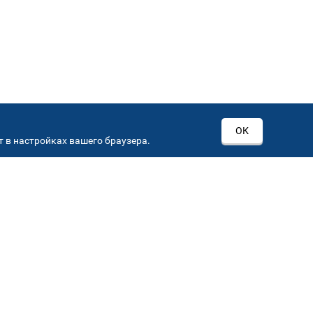
ОК
 в настройках вашего браузера.
РОВ
00
Автостекла на
3
Севастопольском пр-кт
Севастопольский пр-кт, д 15, корп. 3