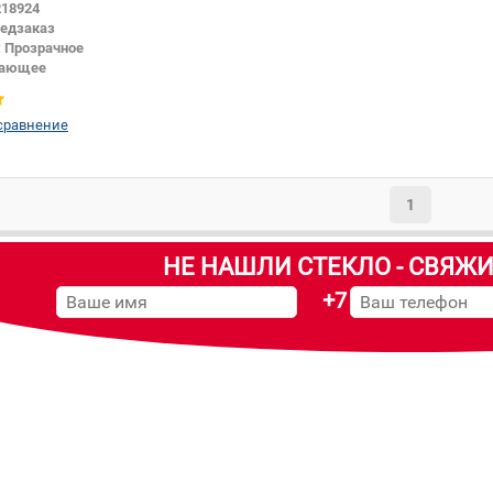
218924
едзаказ
:
Прозрачное
жающее
Внедорожник
Боковое стекло
сравнение
1
НЕ НАШЛИ СТЕКЛО - СВЯЖИ
+7