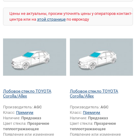
Цены не актуальны, просим уточнять цены у операторов контакт-
этой странице
центра или на
по еврокоду
Лобовое стекло TOYOTA
Лобовое стекло TOYOTA
Corolla/Allex
Corolla/Allex
Производитель:
AGC
Производитель:
AGC
Класс:
Премиум
Класс:
Премиум
Наличие:
Предзаказ
Наличие:
Предзаказ
Цвет стекла:
Прозрачное
Цвет стекла:
Прозрачное
теплоотражающее
теплоотражающее
Появление или изменение
Появление или изменение