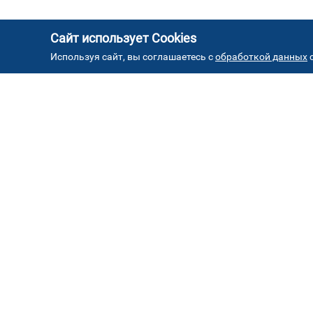
Сайт использует Cookies
Используя сайт, вы соглашаетесь с
обработкой данных
с
АД
Автостекла на проезде
1
завода Серп и Молот
ул. Проезд завода Серп и Молот, д. 8, стр. 2
Автостекла на
4
Борисовских прудах
ул. Борисовские пруды, д.26к2 ( паркинг ТЦ
"Браво")