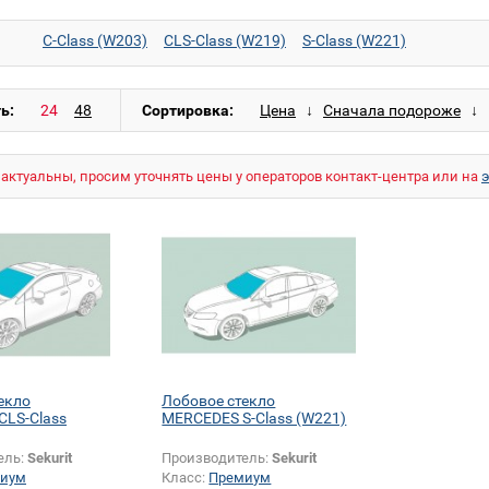
C-Class (W203)
CLS-Class (W219)
S-Class (W221)
ь:
Сортировка:
актуальны, просим уточнять цены у операторов контакт-центра или на
екло
Лобовое стекло
CLS-Class
MERCEDES S-Class (W221)
ель:
Sekurit
Производитель:
Sekurit
иум
Класс:
Премиум