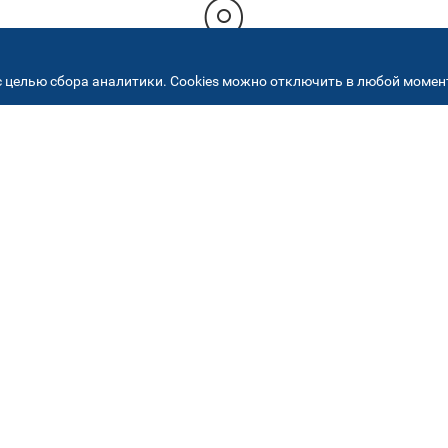
 целью сбора аналитики. Cookies можно отключить в любой момент
РЕСА НАШИХ СЕРВИСНЫХ ЦЕНТ
+7 (495) 640 07 01
ежедневно с 9:00 до 18:
Автостекла на
2
Академика Челомея
ул. Академика Челомея, д.3, к.2
Автостекла на
5
Огородном проезде
Огородный проезд, д. 5, стр. 9