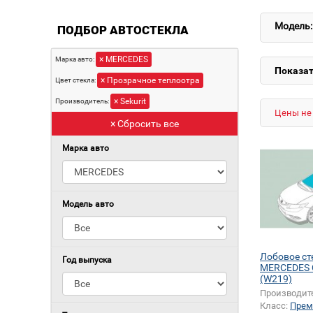
Модель:
ПОДБОР АВТОСТЕКЛА
× MERCEDES
Марка авто:
Показат
× Прозрачное теплоотра
Цвет стекла:
× Sekurit
Производитель:
Цены не 
× Сбросить все
Марка авто
Модель авто
Лобовое ст
Год выпуска
MERCEDES 
(W219)
Производит
Класс:
Прем