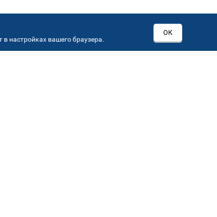
ОК
 в настройках вашего браузера.
РОВ
00
Автостекла на
3
Севастопольском пр-кт
Севастопольский пр-кт, д 15, корп. 3
Автостекла на
6
Кировоградской
Кировоградская ул.,36