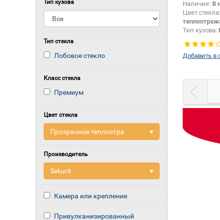
Тип кузова
Наличие:
В 
Цвет стекла
теплоотра
Тип кузова:
Изменение 
Тип стекла
молдинга:
Д
Лобовое стекло
Добавить в 
Класс стекла
Премиум
Цвет стекла
Прозрачное теплоотра
▾
Производитель
Sekurit
▾
Камера или крепление
Привулканизированный