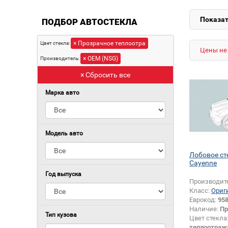
Показат
ПОДБОР АВТОСТЕКЛА
× Прозрачное теплоотра
Цвет стекла:
Цены не 
× OEM (NSG)
Производитель:
× Сбросить все
Марка авто
Модель авто
Лобовое с
Cayenne
Год выпуска
Производит
Класс:
Ориг
Еврокод:
95
Наличие:
Пр
Тип кузова
Цвет стекла
теплоотраж