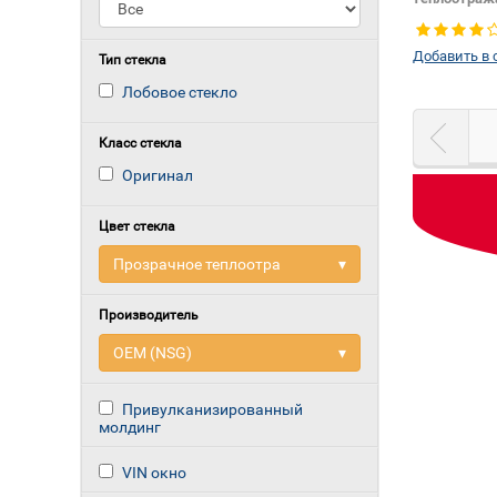
шумоизоля
Цвет полос
Добавить в 
Тип кузова:
Тип стекла
Появление 
Лобовое стекло
выреза ПВБ
теплоотраж
Да
Класс стекла
Оригинал
Цвет стекла
Прозрачное теплоотра
▾
Производитель
OEM (NSG)
▾
Привулканизированный
молдинг
VIN окно