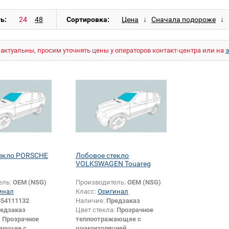
ь:
Сортировка:
актуальны, просим уточнять цены у операторов контакт-центра или на
текло PORSCHE
Лобовое стекло
VOLKSWAGEN Touareg
ель:
OEM (NSG)
Производитель:
OEM (NSG)
инал
Класс:
Оригинал
854111132
Наличие:
Предзаказ
едзаказ
Цвет стекла:
Прозрачное
:
Прозрачное
теплоотражающее с
ающее с
шумоизоляцией