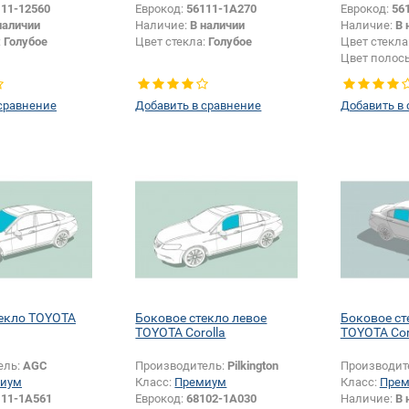
111-12560
Еврокод:
56111-1A270
Еврокод:
56
наличии
Наличие:
В наличии
Наличие:
В 
:
Голубое
Цвет стекла:
Голубое
Цвет стекла
Цвет полос
сравнение
Добавить в сравнение
Добавить в
екло TOYOTA
Боковое стекло левое
Боковое ст
TOYOTA Corolla
TOYOTA Cor
ель:
AGC
Производитель:
Pilkington
Производит
иум
Класс:
Премиум
Класс:
Пре
111-1A561
Еврокод:
68102-1A030
Наличие:
В 