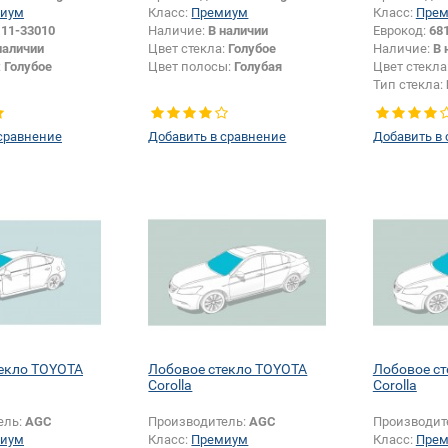
иум
Класс:
Премиум
Класс:
Пре
111-33010
Наличие:
В наличии
Еврокод:
68
наличии
Цвет стекла:
Голубое
Наличие:
В 
:
Голубое
Цвет полосы:
Голубая
Цвет стекла
Тип стекла:
левое
сравнение
Добавить в сравнение
Добавить в
екло TOYOTA
Лобовое стекло TOYOTA
Лобовое с
Corolla
Corolla
ель:
AGC
Производитель:
AGC
Производит
иум
Класс:
Премиум
Класс:
Пре