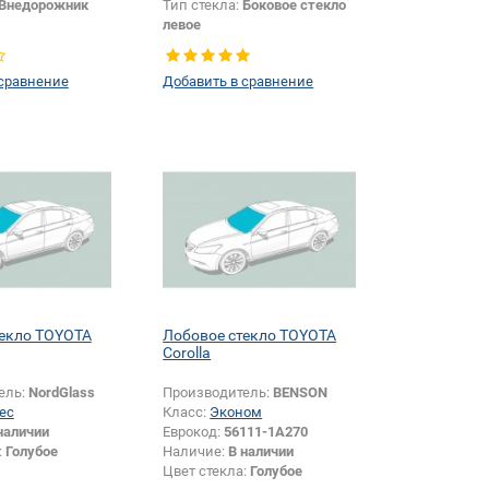
Внедорожник
Тип стекла:
Боковое стекло
левое
 сравнение
Добавить в сравнение
текло TOYOTA
Лобовое стекло TOYOTA
Corolla
ель:
NordGlass
Производитель:
BENSON
ес
Класс:
Эконом
наличии
Еврокод:
56111-1A270
:
Голубое
Наличие:
В наличии
Цвет стекла:
Голубое