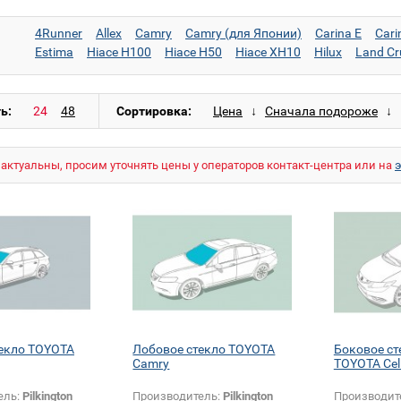
4Runner
Allex
Camry
Camry (для Японии)
Carina E
Carin
Estima
Hiace H100
Hiace H50
Hiace XH10
Hilux
Land Cr
Land Cruiser 70 (жесткая крыша)
Land Cruiser 70 (мягкая к
LiteAce R20/30
MR2
Previa
RAV4
Starlet
Supra
Tercel
ь:
Сортировка:
актуальны, просим уточнять цены у операторов контакт-центра или на
екло TOYOTA
Лобовое стекло TOYOTA
Боковое ст
Camry
TOYOTA Cel
ель:
Pilkington
Производитель:
Pilkington
Производит