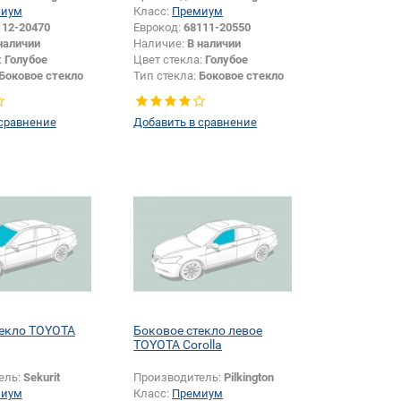
миум
Класс:
Премиум
112-20470
Еврокод:
68111-20550
наличии
Наличие:
В наличии
:
Голубое
Цвет стекла:
Голубое
Боковое стекло
Тип стекла:
Боковое стекло
правое
 сравнение
Добавить в сравнение
текло TOYOTA
Боковое стекло левое
TOYOTA Corolla
ель:
Sekurit
Производитель:
Pilkington
миум
Класс:
Премиум