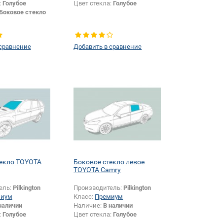
:
Голубое
Цвет стекла:
Голубое
Боковое стекло
 сравнение
Добавить в сравнение
текло TOYOTA
Боковое стекло левое
TOYOTA Camry
ель:
Pilkington
Производитель:
Pilkington
миум
Класс:
Премиум
наличии
Наличие:
В наличии
:
Голубое
Цвет стекла:
Голубое