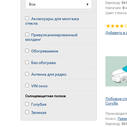
Еврокод:
56
Все
▾
Наличие:
В 
Цвет стекла
Аксессуары для монтажа
стекла
Добавить в 
Привулканизированный
молдинг
Обогреваемое
Без обогрева
Антенна для радио
VIN окно
Солнцезащитная полоса
Лобовое ст
Corolla
Голубая
Зеленая
Производит
Класс:
Прем
Еврокод:
56