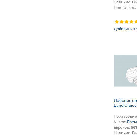
Наличие:
В 
Цвет стекла
Добавить в 
Лобовое ст
Land Cruise
Производит
Класс:
Прем
Еврокод:
56
Наличие:
В 