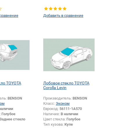
 сравнение
Добавить в сравнение
кло TOYOTA
Лобовое стекло TOYOTA
Corolla Levin
ель:
BENSON
Производитель:
BENSON
ом
Класс:
Эконом
наличии
Еврокод:
56111-1A570
:
Голубое
Наличие:
В наличии
Заднее стекло
Цвет стекла:
Голубое
Тип кузова:
Купе