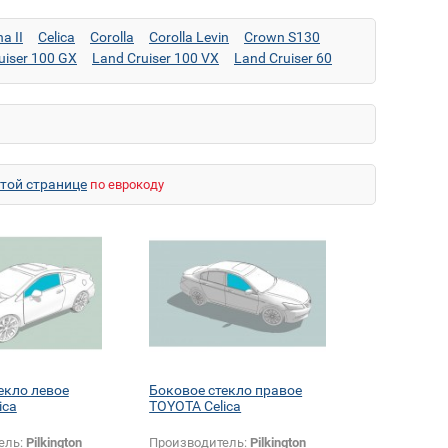
a II
Celica
Corolla
Corolla Levin
Crown S130
uiser 100 GX
Land Cruiser 100 VX
Land Cruiser 60
рыша)
Land Cruiser 80
LiteAce M30/40
этой странице
по еврокоду
екло левое
Боковое стекло правое
ica
TOYOTA Celica
ель:
Pilkington
Производитель:
Pilkington