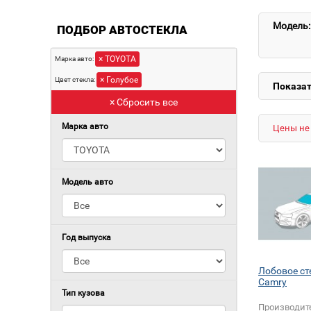
Модель:
ПОДБОР АВТОСТЕКЛА
× TOYOTA
Марка авто:
× Голубое
Цвет стекла:
Показат
× Сбросить все
Марка авто
Цены не 
Модель авто
Год выпуска
Лобовое ст
Camry
Тип кузова
Производит