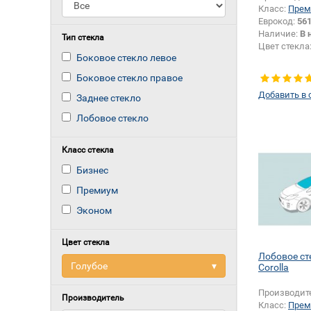
Класс:
Прем
Еврокод:
56
Наличие:
В 
Тип стекла
Цвет стекла
Боковое стекло левое
Боковое стекло правое
Добавить в 
Заднее стекло
Лобовое стекло
Класс стекла
Бизнес
Премиум
Эконом
Цвет стекла
Лобовое ст
Голубое
▾
Corolla
Производит
Производитель
Класс:
Прем