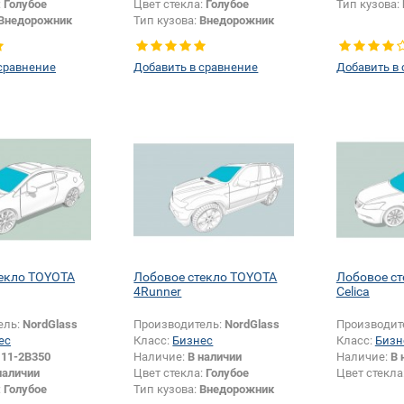
:
Голубое
Цвет стекла:
Голубое
Тип кузова:
Внедорожник
Тип кузова:
Внедорожник
сравнение
Добавить в сравнение
Добавить в
екло TOYOTA
Лобовое стекло TOYOTA
Лобовое с
4Runner
Celica
ель:
NordGlass
Производитель:
NordGlass
Производит
ес
Класс:
Бизнес
Класс:
Бизн
111-2B350
Наличие:
В наличии
Наличие:
В 
наличии
Цвет стекла:
Голубое
Цвет стекла
:
Голубое
Тип кузова:
Внедорожник