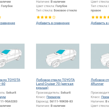
наличии
Наличие:
В наличии
Цвет стекла
:
Голубое
Цвет стекла:
Голубое
Тип стекла:
Тип стекла:
Боковое стекло
правое
левое
сравнение
Добавить в сравнение
Добавить в
екло TOYOTA
Лобовое стекло TOYOTA
Лобовое с
r 60
Land Cruiser 70 (мягкая
4Runner
крыша)
ель:
Sekurit
Производитель:
Sekurit
Производит
иум
Класс:
Премиум
Класс:
Пре
111-90A0283
Еврокод:
56111-90K08-83
Наличие:
В 
наличии
Наличие:
В наличии
Цвет стекла