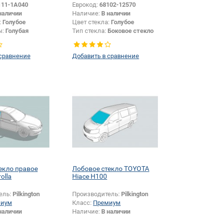
111-1A040
Еврокод:
68102-12570
наличии
Наличие:
В наличии
:
Голубое
Цвет стекла:
Голубое
ы:
Голубая
Тип стекла:
Боковое стекло
левое
 сравнение
Добавить в сравнение
екло правое
Лобовое стекло TOYOTA
olla
Hiace H100
ель:
Pilkington
Производитель:
Pilkington
миум
Класс:
Премиум
наличии
Наличие:
В наличии