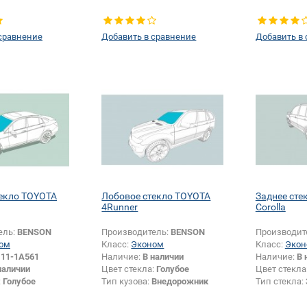
сравнение
Добавить в сравнение
Добавить в
екло TOYOTA
Лобовое стекло TOYOTA
Заднее сте
4Runner
Corolla
ель:
BENSON
Производитель:
BENSON
Производит
ом
Класс:
Эконом
Класс:
Экон
111-1A561
Наличие:
В наличии
Наличие:
В 
наличии
Цвет стекла:
Голубое
Цвет стекла
:
Голубое
Тип кузова:
Внедорожник
Тип стекла: