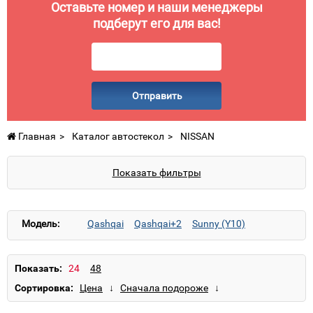
Оставьте номер и наши менеджеры
подберут его для вас!
Отправить
Главная
Каталог автостекол
NISSAN
Показать фильтры
Модель:
Qashqai
Qashqai+2
Sunny (Y10)
Показать:
Сортировка: