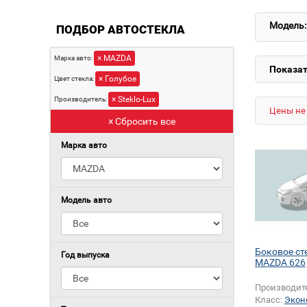
Модель:
ПОДБОР АВТОСТЕКЛА
× MAZDA
Марка авто:
Показат
× Голубое
Цвет стекла:
× Steklo-Lux
Производитель:
Цены не 
× Сбросить все
Марка авто
Модель авто
Боковое ст
Год выпуска
MAZDA 626
Производит
Класс:
Экон