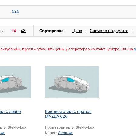
626
ь:
Сортировка:
актуальны, просим уточнять цены у операторов контакт-центра или на
екло левое
Боковое стекло правое
MAZDA 626
ель:
Steklo-Lux
Производитель:
Steklo-Lux
ом
Класс:
Эконом