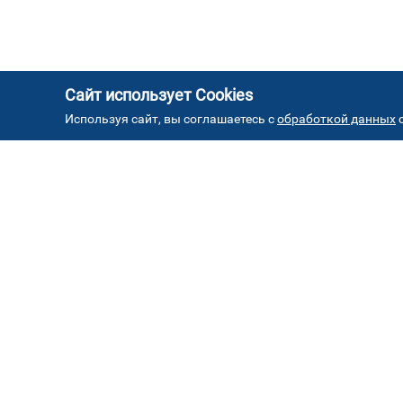
Сайт использует Cookies
Используя сайт, вы соглашаетесь с
обработкой данных
с
АД
Автостекла на проезде
1
завода Серп и Молот
ул. Проезд завода Серп и Молот, д. 8, стр. 2
Автостекла на
4
Борисовских прудах