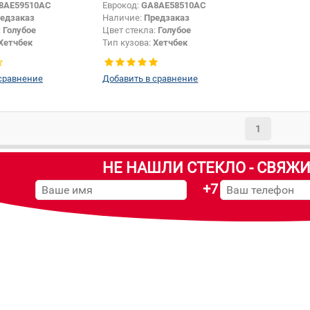
8AE59510AC
Еврокод:
GA8AE58510AC
едзаказ
Наличие:
Предзаказ
:
Голубое
Цвет стекла:
Голубое
Хетчбек
Тип кузова:
Хетчбек
Боковое стекло
Тип стекла:
Боковое стекло
правое
сравнение
Добавить в сравнение
1
НЕ НАШЛИ СТЕКЛО - СВЯЖИ
+7