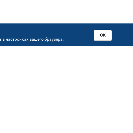
ОК
 в настройках вашего браузера.
РОВ
00
Автостекла на
3
Севастопольском пр-кт
Севастопольский пр-кт, д 15, корп. 3
Автостекла на
6
Кировоградской