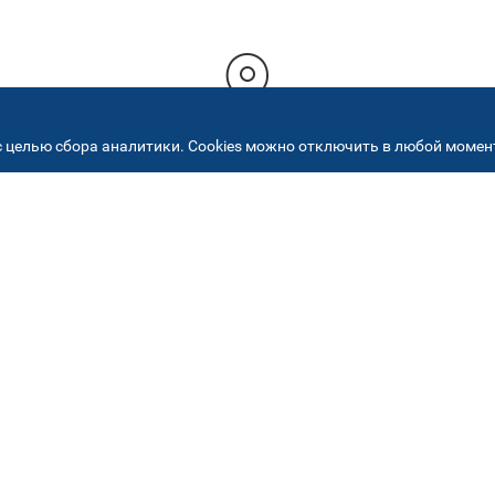
 целью сбора аналитики. Cookies можно отключить в любой момент
РЕСА НАШИХ СЕРВИСНЫХ ЦЕНТ
+7 (495) 640 07 01
ежедневно с 9:00 до 18:
Автостекла на
2
Академика Челомея
ул. Академика Челомея, д.3, к.2
Автостекла на
5
Огородном проезде