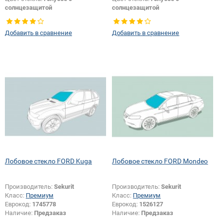
солнцезащитой
солнцезащитой
Тип кузова:
Внедорожник
Тип стекла:
Боковое стекло
Тип стекла:
Боковое стекло левое
правое
Добавить в сравнение
Добавить в сравнение
Лобовое стекло FORD Kuga
Лобовое стекло FORD Mondeo
Производитель:
Sekurit
Производитель:
Sekurit
Класс:
Премиум
Класс:
Премиум
Еврокод:
1745778
Еврокод:
1526127
Наличие:
Предзаказ
Наличие:
Предзаказ