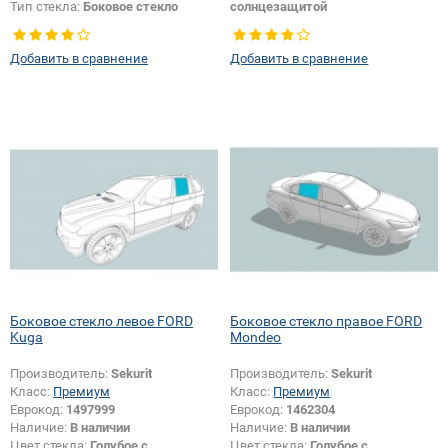
Тип стекла:
Боковое стекло
солнцезащитой
правое
Тип кузова:
Внедорожник
Изменение размера + логотипа
Тип стекла:
Боковое стекло
Добавить в сравнение
Добавить в сравнение
безопасности:
Да
правое
Боковое стекло левое FORD
Боковое стекло правое FORD
Kuga
Mondeo
Производитель:
Sekurit
Производитель:
Sekurit
Класс:
Премиум
Класс:
Премиум
Еврокод:
1497999
Еврокод:
1462304
Наличие:
В наличии
Наличие:
В наличии
Цвет стекла:
Голубое с
Цвет стекла:
Голубое с