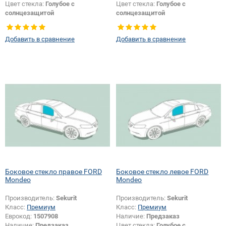
Цвет стекла:
Голубое с
Цвет стекла:
Голубое с
солнцезащитой
солнцезащитой
Тип кузова:
Внедорожник
Изменение крепления зеркала +
Изменение крепления зеркала +
шелкографии:
Да
Добавить в сравнение
Добавить в сравнение
шелкографии:
Да
Боковое стекло правое FORD
Боковое стекло левое FORD
Mondeo
Mondeo
Производитель:
Sekurit
Производитель:
Sekurit
Класс:
Премиум
Класс:
Премиум
Еврокод:
1507908
Наличие:
Предзаказ
Наличие:
Предзаказ
Цвет стекла:
Голубое с