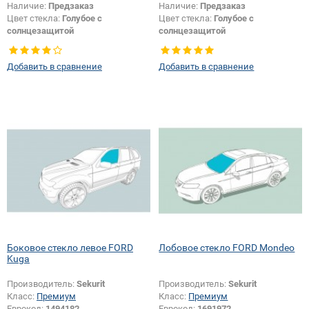
Наличие:
Предзаказ
Наличие:
Предзаказ
Цвет стекла:
Голубое с
Цвет стекла:
Голубое с
солнцезащитой
солнцезащитой
Изменение крепления зеркала +
Изменение крепления зеркала +
шелкографии:
Да
шелкографии:
Да
Добавить в сравнение
Добавить в сравнение
Боковое стекло левое FORD
Лобовое стекло FORD Mondeo
Kuga
Производитель:
Sekurit
Производитель:
Sekurit
Класс:
Премиум
Класс:
Премиум
Еврокод:
1494182
Еврокод:
1691972