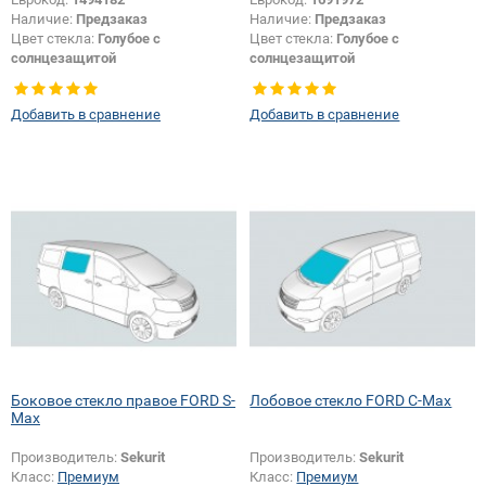
Наличие:
Предзаказ
Наличие:
Предзаказ
Цвет стекла:
Голубое с
Цвет стекла:
Голубое с
солнцезащитой
солнцезащитой
Тип кузова:
Внедорожник
Изменение крепления зеркала +
Тип стекла:
Боковое стекло левое
шелкографии:
Да
Добавить в сравнение
Добавить в сравнение
Появление или изменение
логотипа безопасности:
Да
Боковое стекло правое FORD S-
Лобовое стекло FORD C-Max
Max
Производитель:
Sekurit
Производитель:
Sekurit
Класс:
Премиум
Класс:
Премиум