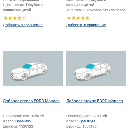
Цвет стекла:
Голубое с
солнцезащитой
солнцезащитой
Тип стекла:
Боковое стекло левое
Тип стекла:
Боковое стекло
Изменение размера + логотипа
правое
безопасности:
Да
Добавить в сравнение
Добавить в сравнение
Появление или изменение
логотипа безопасности:
Да
Лобовое стекло FORD Mondeo
Лобовое стекло FORD Mondeo
Производитель:
Sekurit
Производитель:
Sekurit
Класс:
Премиум
Класс:
Премиум
Еврокод:
1526122
Еврокод:
1559195