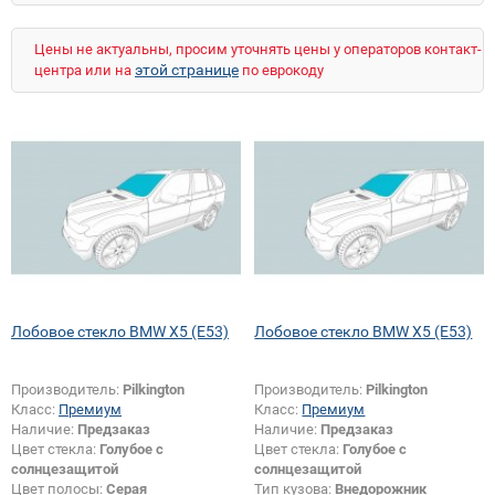
Цены не актуальны, просим уточнять цены у операторов контакт-
этой странице
центра или на
по еврокоду
Лобовое стекло BMW X5 (E53)
Лобовое стекло BMW X5 (E53)
Производитель:
Pilkington
Производитель:
Pilkington
Класс:
Премиум
Класс:
Премиум
Наличие:
Предзаказ
Наличие:
Предзаказ
Цвет стекла:
Голубое с
Цвет стекла:
Голубое с
солнцезащитой
солнцезащитой
Цвет полосы:
Серая
Тип кузова:
Внедорожник