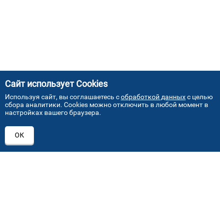
Сайт использует Cookies
Используя сайт, вы соглашаетесь с
обработкой данных
с целью
сбора аналитики. Cookies можно отключить в любой момент в
настройках вашего браузера.
АДРЕСА НАШИХ СЕРВИСНЫХ
ОК
ЦЕНТРОВ
+7 (495) 640 07 01
ежедневно с 9:00 до 18:00