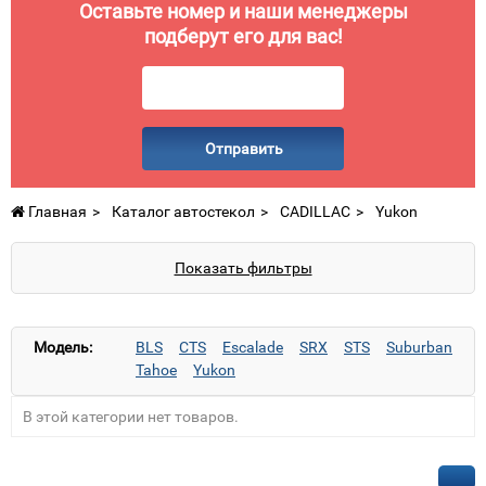
Оставьте номер и наши менеджеры
подберут его для вас!
Отправить
Главная
Каталог автостекол
CADILLAC
Yukon
Показать фильтры
Модель:
BLS
CTS
Escalade
SRX
STS
Suburban
Tahoe
Yukon
В этой категории нет товаров.