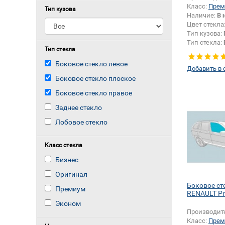
Класс:
Прем
Тип кузова
Наличие:
В 
Цвет стекла
Тип кузова:
Тип стекла:
Тип стекла
плоское
Боковое стекло левое
Добавить в 
Боковое стекло плоское
Боковое стекло правое
Заднее стекло
Лобовое стекло
Класс стекла
Бизнес
Оригинал
Боковое ст
Премиум
RENAULT P
Эконом
Производит
Класс:
Прем