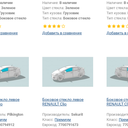
наличии
Наличие:
В наличии
Наличие:
В 
:
Зеленое
Цвет стекла:
Зеленое
Цвет стекла
Грузовик
Тип кузова:
Грузовик
Тип кузова:
Боковое стекло
Тип стекла:
Боковое стекло
Тип стекла:
левое
правое
сравнение
Добавить в сравнение
Добавить в
екло левое
Боковое стекло левое
Боковое ст
io
RENAULT Clio
RENAULT Cl
ель:
Pilkington
Производитель:
Sekurit
Производит
иум
Класс:
Премиум
Класс:
Пре
00794912
Еврокод:
7700791673
Еврокод:
77