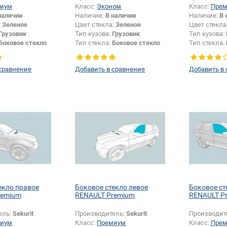
иум
Класс:
Эконом
Класс:
Пре
наличии
Наличие:
В наличии
Наличие:
В 
:
Зеленое
Цвет стекла:
Зеленое
Цвет стекла
Грузовик
Тип кузова:
Грузовик
Тип кузова:
Боковое стекло
Тип стекла:
Боковое стекло
Тип стекла:
плоское
левое
сравнение
Добавить в сравнение
Добавить в
екло правое
Боковое стекло левое
Боковое ст
remium
RENAULT Premium
RENAULT P
ель:
Sekurit
Производитель:
Sekurit
Производит
иум
Класс:
Премиум
Класс:
Пре