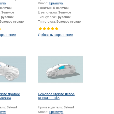
миум
Класс:
Премиум
наличии
Наличие:
В наличии
:
Зеленое
Цвет стекла:
Зеленое
Грузовик
Тип кузова:
Грузовик
Боковое стекло
Тип стекла:
Боковое стекло
левое
 сравнение
Добавить в сравнение
екло правое
Боковое стекло левое
remium
RENAULT Clio
ель:
Sekurit
Производитель:
Sekurit
миум
Класс:
Премиум