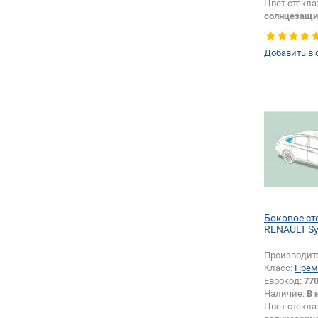
Цвет стекла
солнцезащи
Тип стекла:
левое
Добавить в 
Боковое ст
RENAULT Sy
Производит
Класс:
Прем
Еврокод:
77
Наличие:
В 
Цвет стекла