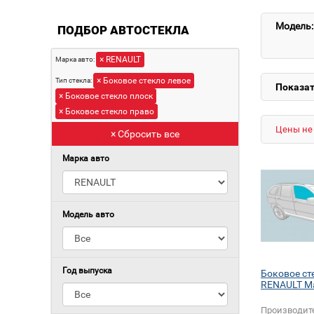
Модель:
ПОДБОР АВТОСТЕКЛА
× RENAULT
Марка авто:
× Боковое стекло левое
Тип стекла:
Показат
× Боковое стекло плоск
× Боковое стекло право
Цены не 
× Сбросить все
Марка авто
Модель авто
Год выпуска
Боковое ст
RENAULT M
Производит