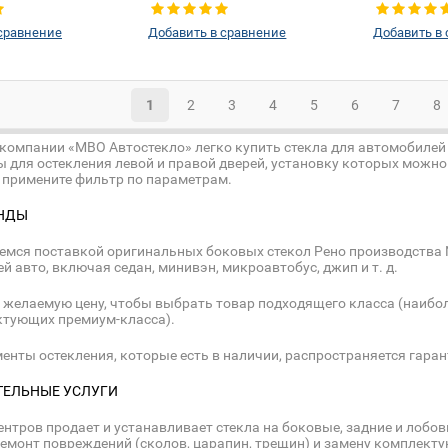
левое
левое
сравнение
Добавить в сравнение
Добавить в
1
2
3
4
5
6
7
8
 компании «МВО Автостекло» легко купить стекла для автомобилей
 для остекления левой и правой дверей, установку которых можно 
и примените фильтр по параметрам.
НДЫ
мся поставкой оригинальных боковых стекол Рено производства Nord
й авто, включая седан, минивэн, микроавтобус, джип и т. д.
 желаемую цену, чтобы выбрать товар подходящего класса (наибол
ктующих премиум-класса).
менты остекления, которые есть в наличии, распространяется гаран
ЕЛЬНЫЕ УСЛУГИ
ентров продает и устанавливает стекла на боковые, задние и лобо
емонт повреждений (сколов, царапин, трещин) и замену комплек