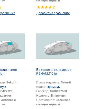
той
солнцезащитой
Боковое стекло
Тип стекла:
Боковое стекло
левое
 сравнение
Добавить в сравнение
размера:
Да
екло левое
Боковое стекло левое
io
RENAULT Clio
ель:
Sekurit
Производитель:
Sekurit
миум
Класс:
Премиум
00427720
Еврокод:
8200427638
наличии
Наличие:
В наличии
:
Зеленое с
Цвет стекла:
Зеленое с
той
солнцезащитой
Боковое стекло
Тип стекла:
Боковое стекло