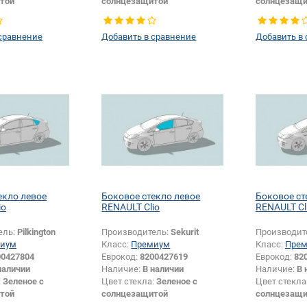
той
солнцезащитой
солнцезащи
Боковое стекло
Тип стекла:
Боковое стекло
Тип стекла:
правое
правое
сравнение
Добавить в сравнение
Добавить в
Изменение 
екло левое
Боковое стекло левое
Боковое ст
io
RENAULT Clio
RENAULT Cl
ель:
Pilkington
Производитель:
Sekurit
Производит
иум
Класс:
Премиум
Класс:
Пре
00427804
Еврокод:
8200427619
Еврокод:
82
наличии
Наличие:
В наличии
Наличие:
В 
:
Зеленое с
Цвет стекла:
Зеленое с
Цвет стекла
той
солнцезащитой
солнцезащи
Боковое стекло
Тип стекла:
Боковое стекло
Тип стекла: