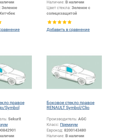
наличии
Наличие:
В наличии
:
Зеленое
Цвет стекла:
Зеленое с
Хетчбек
солнцезащитой
Боковое стекло
Тип стекла:
Боковое стекло
левое
 сравнение
Добавить в сравнение
екло правое
Боковое стекло правое
io/Symbol
RENAULT Symbol/Clio
ель:
Sekurit
Производитель:
AGC
миум
Класс:
Премиум
00842901
Еврокод:
8200143480
наличии
Наличие:
В наличии