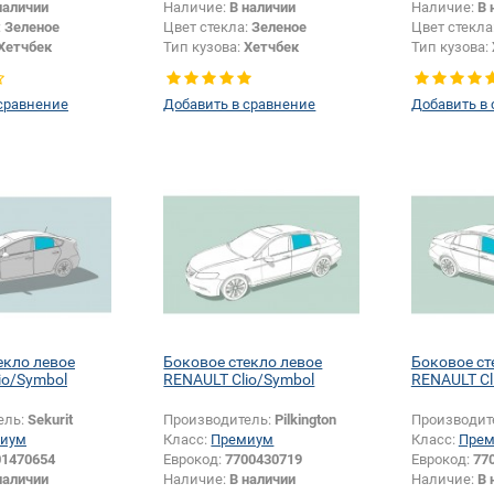
наличии
Наличие:
В наличии
Наличие:
В 
:
Зеленое
Цвет стекла:
Зеленое
Цвет стекла
Хетчбек
Тип кузова:
Хетчбек
Тип кузова:
Боковое стекло
Тип стекла:
Боковое стекло
Тип стекла:
левое
правое
сравнение
Добавить в сравнение
Добавить в
екло левое
Боковое стекло левое
Боковое ст
io/Symbol
RENAULT Clio/Symbol
RENAULT Cl
ель:
Sekurit
Производитель:
Pilkington
Производит
иум
Класс:
Премиум
Класс:
Пре
01470654
Еврокод:
7700430719
Еврокод:
77
наличии
Наличие:
В наличии
Наличие:
В 