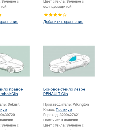
:
Зеленое с
Цвет стекла:
Зеленое с
той
солнцезащитой
Боковое стекло
Тип стекла:
Боковое стекло
правое
 сравнение
Добавить в сравнение
Изменение толщины:
Да
екло правое
Боковое стекло левое
mbol/Clio
RENAULT Clio
ель:
Sekurit
Производитель:
Pilkington
миум
Класс:
Премиум
00430720
Еврокод:
8200427621
наличии
Наличие:
В наличии
:
Зеленое с
Цвет стекла:
Зеленое с