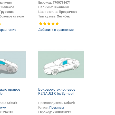
наличии
Еврокод:
7700791671
:
Зеленое
Наличие:
В наличии
Грузовик
Цвет стекла:
Прозрачное
Боковое стекло
Тип кузова:
Хетчбек
Тип стекла:
Боковое стекло
левое
 сравнение
Добавить в сравнение
екло правое
Боковое стекло левое
io
RENAULT Clio/Symbol
ель:
Sekurit
Производитель:
Sekurit
миум
Класс:
Премиум
00794913
Еврокод:
7700842899