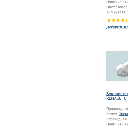
Наличие:
В 
Цвет стекла
Тип кузова:
Тип стекла:
левое
Добавить в 
Боковое ст
RENAULT Cl
Производит
Класс:
Прем
Еврокод:
77
Наличие:
В 