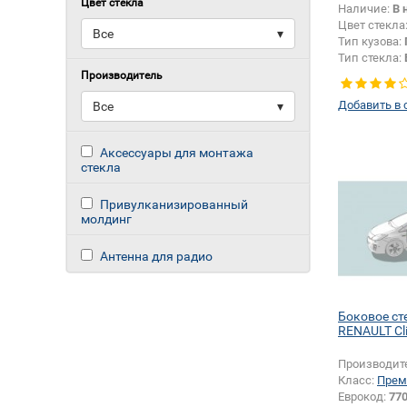
Цвет стекла
Наличие:
В 
Цвет стекла
Все
▾
Тип кузова:
Тип стекла:
правое
Производитель
Добавить в 
Все
▾
Аксессуары для монтажа
стекла
Привулканизированный
молдинг
Антенна для радио
Боковое ст
RENAULT Cl
Производит
Класс:
Прем
Еврокод:
77