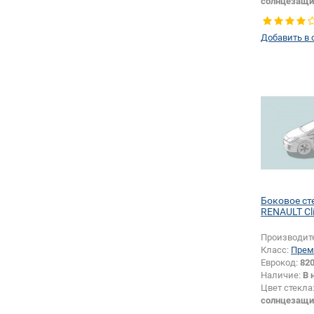
солнцезащи
Тип стекла:
правое
Добавить в 
Боковое ст
RENAULT Cl
Производит
Класс:
Прем
Еврокод:
82
Наличие:
В 
Цвет стекла
солнцезащи
Тип стекла: