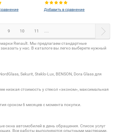
левое
 сравнение
Добавить в сравнение
9
10
11
....
 марки Renault. Мы предлагаем стандартные
заказать у нас. В каталоге вы легко выберете нужный
Glass, Sekurit, Steklo-Lux, BENSON, Dora Glass для
ее низкая стоимость у стекол «эконом», максимальная
тия сроком 6 месяцев с момента покупки.
вые окна автомобилей в день обращения. Список услуг
тующих. Все работы выполняются опытными мастерами.