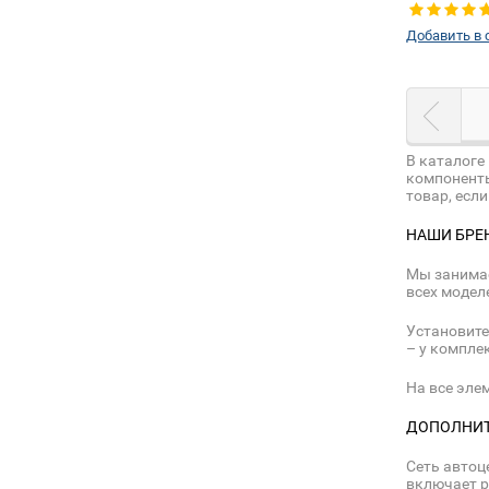
левое
Добавить в 
В каталоге
компоненты
товар, есл
НАШИ БРЕ
Мы занимае
всех моделе
Установите
– у компле
На все эле
ДОПОЛНИТ
Сеть автоц
включает р