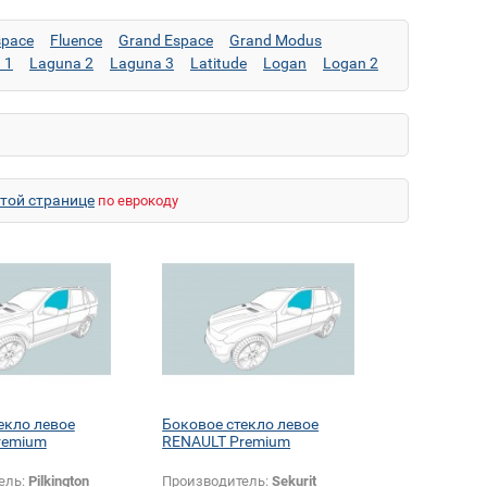
space
Fluence
Grand Espace
Grand Modus
 1
Laguna 2
Laguna 3
Latitude
Logan
Logan 2
Modus
Premium
Safrane
Sandero
Sandero 2
c
Twingo
Vel Satis
этой странице
по еврокоду
екло левое
Боковое стекло левое
remium
RENAULT Premium
ель:
Pilkington
Производитель:
Sekurit