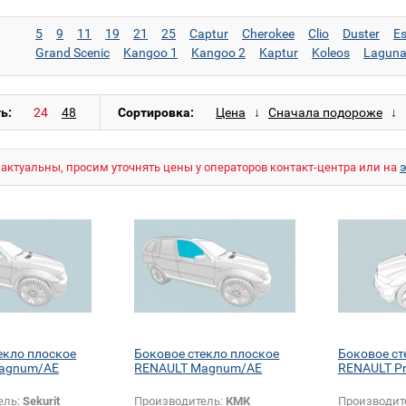
5
9
11
19
21
25
Captur
Cherokee
Clio
Duster
E
Grand Scenic
Kangoo 1
Kangoo 2
Kaptur
Koleos
Laguna
Logan MCV
Logan MCV 2
Magnum/AE
Master
Megane
Sandero Stepway
Sandero Stepway 2
Scenic
Symbol
Trafi
ь:
Сортировка:
актуальны, просим уточнять цены у операторов контакт-центра или на
екло плоское
Боковое стекло плоское
Боковое ст
agnum/AE
RENAULT Magnum/AE
RENAULT P
ель:
Sekurit
Производитель:
КМК
Производит