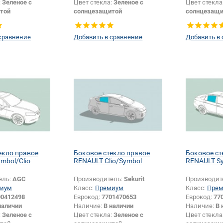
:
Зеленое с
Цвет стекла:
Зеленое с
Цвет стекла
той
солнцезащитой
солнцезащи
Боковое стекло
Тип стекла:
Боковое стекло
Тип стекла:
левое
правое
сравнение
Добавить в сравнение
Добавить в
Изменение размера:
Да
екло правое
Боковое стекло правое
Боковое ст
mbol/Clio
RENAULT Clio/Symbol
RENAULT Sy
ель:
AGC
Производитель:
Sekurit
Производит
иум
Класс:
Премиум
Класс:
Пре
00412498
Еврокод:
7701470653
Еврокод:
77
наличии
Наличие:
В наличии
Наличие:
В 
:
Зеленое с
Цвет стекла:
Зеленое с
Цвет стекла