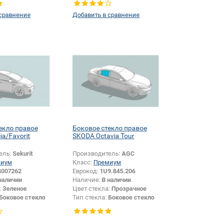
размера:
Да
 сравнение
Добавить в сравнение
екло правое
Боковое стекло правое
ia/Favorit
SKODA Octavia Tour
ель:
Sekurit
Производитель:
AGC
миум
Класс:
Премиум
4007262
Еврокод:
1U9.845.206
наличии
Наличие:
В наличии
:
Зеленое
Цвет стекла:
Прозрачное
Боковое стекло
Тип стекла:
Боковое стекло
правое
размера:
Да