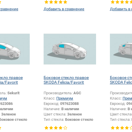
размера:
Да
Изменение размера:
Да
Изменение 
сравнение
Добавить в сравнение
Добавить в
екло правое
Боковое стекло правое
Боковое ст
ia/Favorit
SKODA Felicia/Favorit
SKODA Felic
ель:
Sekurit
Производитель:
AGC
Производит
иум
Класс:
Премиум
Класс:
Пре
7623086
Еврокод:
097623088
Еврокод:
09
наличии
Наличие:
В наличии
Наличие:
В 
:
Зеленое
Цвет стекла:
Зеленое
Цвет стекла
Боковое стекло
Тип стекла:
Боковое стекло
Тип стекла:
правое
правое
размера:
Да
Изменение размера:
Да
Изменение 