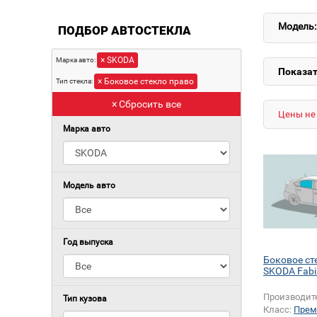
Модель:
ПОДБОР АВТОСТЕКЛА
× SKODA
Марка авто:
Показат
× Боковое стекло право
Тип стекла:
× Сбросить все
Цены не 
Марка авто
Модель авто
Год выпуска
Боковое ст
SKODA Fabi
Производит
Тип кузова
Класс:
Прем