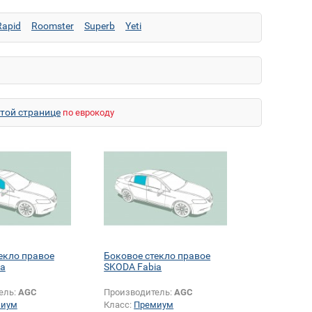
Rapid
Roomster
Superb
Yeti
этой странице
по еврокоду
екло правое
Боковое стекло правое
ia
SKODA Fabia
ель:
AGC
Производитель:
AGC
миум
Класс:
Премиум