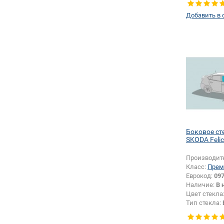
Изменение 
Добавить в 
Боковое ст
SKODA Felic
Производит
Класс:
Прем
Еврокод:
09
Наличие:
В 
Цвет стекла
Тип стекла:
правое
Изменение 