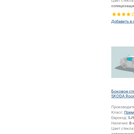
Цвет стекла
солнцезащи
Тип стекла:
правое
Добавить в 
Боковое ст
SKODA Room
Производит
Класс:
Прем
Еврокод:
5J9
Наличие:
В 
Цвет стекла
затемненно