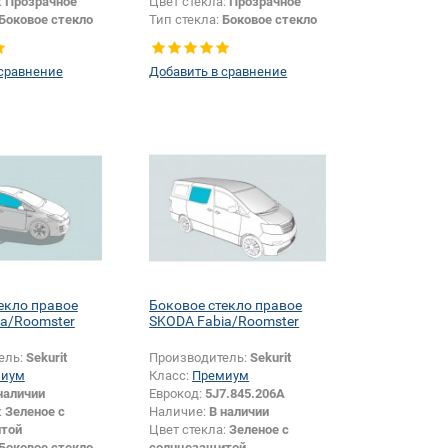
:
Прозрачное
Цвет стекла:
Прозрачное
Боковое стекло
Тип стекла:
Боковое стекло
правое
 сравнение
Добавить в сравнение
екло правое
Боковое стекло правое
a/Roomster
SKODA Fabia/Roomster
ель:
Sekurit
Производитель:
Sekurit
миум
Класс:
Премиум
наличии
Еврокод:
5J7.845.206A
:
Зеленое с
Наличие:
В наличии
той
Цвет стекла:
Зеленое с
Боковое стекло
солнцезащитой