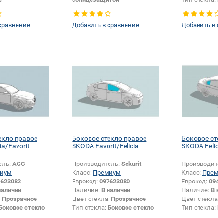
Боковое стекло
Тип стекла:
Боковое стекло
правое
правое
Появление 
сравнение
Добавить в сравнение
Добавить в
отверстий:
екло правое
Боковое стекло правое
Боковое ст
ia/Favorit
SKODA Favorit/Felicia
SKODA Felic
ель:
AGC
Производитель:
Sekurit
Производит
иум
Класс:
Премиум
Класс:
Пре
7623082
Еврокод:
097623080
Еврокод:
09
наличии
Наличие:
В наличии
Наличие:
В 
:
Прозрачное
Цвет стекла:
Прозрачное
Цвет стекла
Боковое стекло
Тип стекла:
Боковое стекло
Тип стекла:
правое
правое