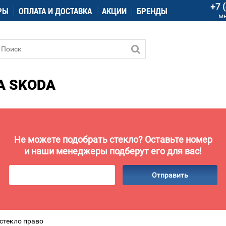
+7 
РЫ
ОПЛАТА И ДОСТАВКА
АКЦИИ
БРЕНДЫ
м
А SKODA
Не можете подобрать стекло? Оставьте номер
и наши менеджеры подберут его для вас!
Отправить
стекло право