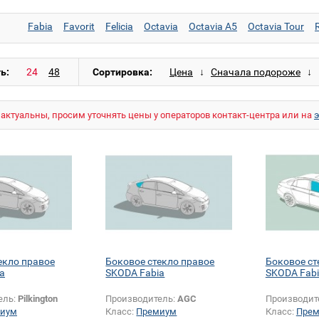
Fabia
Favorit
Felicia
Octavia
Octavia A5
Octavia Tour
ь:
Сортировка:
актуальны, просим уточнять цены у операторов контакт-центра или на
екло правое
Боковое стекло правое
Боковое ст
a
SKODA Fabia
SKODA Fab
ель:
Pilkington
Производитель:
AGC
Производит
иум
Класс:
Премиум
Класс:
Пре