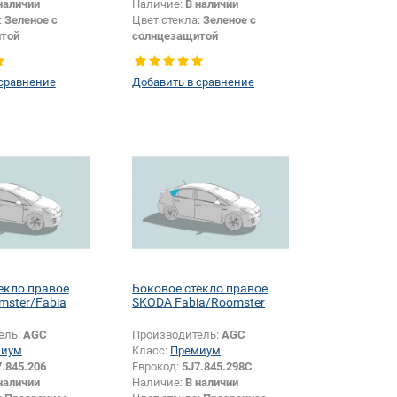
наличии
Наличие:
В наличии
:
Зеленое с
Цвет стекла:
Зеленое с
той
солнцезащитой
Боковое стекло
Тип стекла:
Боковое стекло
правое
 сравнение
Добавить в сравнение
екло правое
Боковое стекло правое
ster/Fabia
SKODA Fabia/Roomster
ель:
AGC
Производитель:
AGC
миум
Класс:
Премиум
7.845.206
Еврокод:
5J7.845.298C
наличии
Наличие:
В наличии