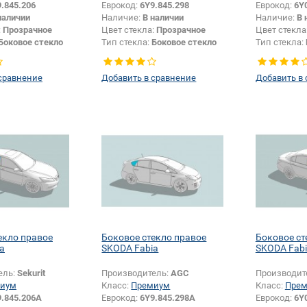
.845.206
Еврокод:
6Y9.845.298
Еврокод:
6Y
наличии
Наличие:
В наличии
Наличие:
В 
:
Прозрачное
Цвет стекла:
Прозрачное
Цвет стекла
Боковое стекло
Тип стекла:
Боковое стекло
Тип стекла:
правое
правое
сравнение
Добавить в сравнение
Добавить в
екло правое
Боковое стекло правое
Боковое ст
a
SKODA Fabia
SKODA Fab
ель:
Sekurit
Производитель:
AGC
Производит
иум
Класс:
Премиум
Класс:
Пре
9.845.206A
Еврокод:
6Y9.845.298A
Еврокод:
6Y