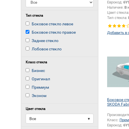
Еврокод:
6Y9
Наличие:
В 
Цвет стекла
Тип стекла
Тип стекла:
правое
Боковое стекло левое
Боковое стекло правое
Добавить в 
Заднее стекло
Лобовое стекло
Класс стекла
Бизнес
Оригинал
Премиум
Эконом
Боковое ст
SKODA Fabi
Цвет стекла
Производит
Все
▾
Класс:
Прем
Еврокод:
6Y