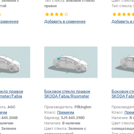
:
Зеленое с
Тип стекла:
Боковое стекло
Цвет стекла
той
правое
Тип стекла:
Боковое стекло
Появление или изменение
правое
отверстий:
Да
сравнение
Добавить в сравнение
Добавить в
екло правое
Боковое стекло правое
Боковое ст
ster/Fabia
SKODA Fabia/Roomster
SKODA Fabi
ель:
AGC
Производитель:
Pilkington
Производит
иум
Класс:
Премиум
Класс:
Пре
.845.206B
Еврокод:
5J9.845.298D
Наличие:
В 
наличии
Наличие:
В наличии
Цвет стекла
:
Зеленое
Цвет стекла:
Зеленое с
солнцезащи
е
солнцезащитой
Тип стекла: