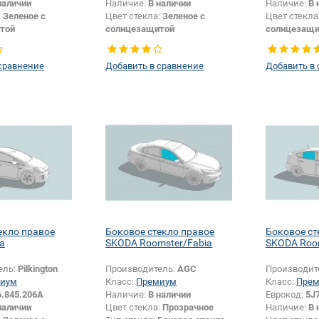
наличии
Наличие:
В наличии
Наличие:
В 
:
Зеленое с
Цвет стекла:
Зеленое с
Цвет стекла
той
солнцезащитой
солнцезащи
Боковое стекло
Тип стекла:
Боковое стекло
Тип стекла:
правое
правое
сравнение
Добавить в сравнение
Добавить в
екло правое
Боковое стекло правое
Боковое ст
a
SKODA Roomster/Fabia
SKODA Room
ель:
Pilkington
Производитель:
AGC
Производит
иум
Класс:
Премиум
Класс:
Пре
6.845.206A
Наличие:
В наличии
Еврокод:
5J
наличии
Цвет стекла:
Прозрачное
Наличие:
В 