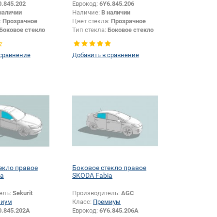
0.845.202
Еврокод:
6Y6.845.206
наличии
Наличие:
В наличии
:
Прозрачное
Цвет стекла:
Прозрачное
Боковое стекло
Тип стекла:
Боковое стекло
правое
 сравнение
Добавить в сравнение
екло правое
Боковое стекло правое
ia
SKODA Fabia
ель:
Sekurit
Производитель:
AGC
миум
Класс:
Премиум
0.845.202A
Еврокод:
6Y6.845.206A