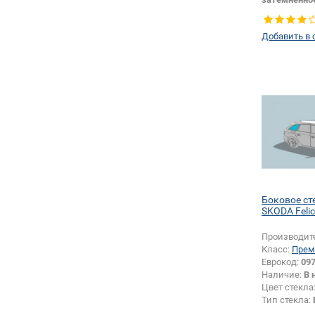
Тип стекла:
правое
Добавить в 
Боковое ст
SKODA Felic
Производит
Класс:
Прем
Еврокод:
09
Наличие:
В 
Цвет стекла
Тип стекла:
правое