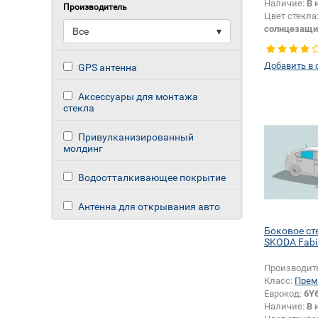
Наличие:
В 
Производитель
Цвет стекла
солнцезащи
Все
▾
Тип стекла:
правое
Добавить в 
GPS антенна
Аксессуары для монтажа
стекла
Привулканизированный
молдинг
Водоотталкивающее покрытие
Антенна для открывания авто
Боковое ст
SKODA Fabi
Производит
Класс:
Прем
Еврокод:
6Y
Наличие:
В 