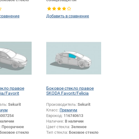
Тип стекла:
Боковое стекло
или изменение
правое
 сравнение
Добавить в сравнение
Да
екло правое
Боковое стекло правое
ia/Favorit
SKODA Favorit/Felicia
ель:
Sekurit
Производитель:
Sekurit
миум
Класс:
Премиум
4007254
Еврокод:
116740613
наличии
Наличие:
В наличии
:
Прозрачное
Цвет стекла:
Зеленое
Боковое стекло
Тип стекла:
Боковое стекло
правое