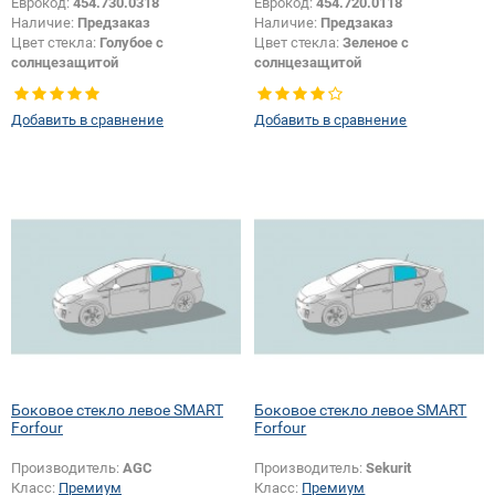
Еврокод:
454.730.0318
Еврокод:
454.720.0118
Наличие:
Предзаказ
Наличие:
Предзаказ
Цвет стекла:
Голубое с
Цвет стекла:
Зеленое с
солнцезащитой
солнцезащитой
Тип кузова:
Хетчбек
Тип кузова:
Хетчбек
Тип стекла:
Боковое стекло левое
Тип стекла:
Боковое стекло левое
Добавить в сравнение
Добавить в сравнение
Боковое стекло левое SMART
Боковое стекло левое SMART
Forfour
Forfour
Производитель:
AGC
Производитель:
Sekurit
Класс:
Премиум
Класс:
Премиум