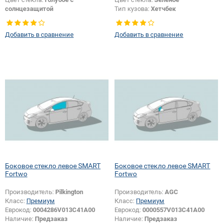
солнцезащитой
Тип кузова:
Хетчбек
Тип кузова:
Хетчбек
Тип стекла:
Боковое стекло левое
Тип стекла:
Боковое стекло левое
Добавить в сравнение
Добавить в сравнение
Боковое стекло левое SMART
Боковое стекло левое SMART
Fortwo
Fortwo
Производитель:
Pilkington
Производитель:
AGC
Класс:
Премиум
Класс:
Премиум
Еврокод:
0004286V013C41A00
Еврокод:
0000557V013C41A00
Наличие:
Предзаказ
Наличие:
Предзаказ