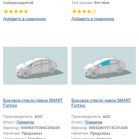
солнцезащитой
Тип кузова:
Хетчбек
Тип кузова:
Хетчбек
Тип стекла:
Боковое стекло левое
Тип стекла:
Боковое стекло левое
Добавить в сравнение
Добавить в сравнение
Боковое стекло левое SMART
Боковое стекло левое SMART
Fortwo
Fortwo
Производитель:
AGC
Производитель:
AGC
Класс:
Премиум
Класс:
Премиум
Еврокод:
0000847V006CD6A00
Еврокод:
0004286V013C41A00
Наличие:
Предзаказ
Наличие:
Предзаказ
Цвет стекла:
Голубое с
Цвет стекла:
Зеленое