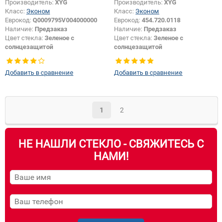
Производитель:
XYG
Производитель:
XYG
Класс:
Эконом
Класс:
Эконом
Еврокод:
Q0009795V004000000
Еврокод:
454.720.0118
Наличие:
Предзаказ
Наличие:
Предзаказ
Цвет стекла:
Зеленое с
Цвет стекла:
Зеленое с
солнцезащитой
солнцезащитой
Тип стекла:
Боковое стекло левое
Тип кузова:
Хетчбек
Тип стекла:
Боковое стекло левое
Добавить в сравнение
Добавить в сравнение
1
2
НЕ НАШЛИ СТЕКЛО - СВЯЖИТЕСЬ С
НАМИ!