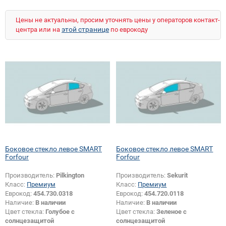
Цены не актуальны, просим уточнять цены у операторов контакт-
этой странице
центра или на
по еврокоду
Боковое стекло левое SMART
Боковое стекло левое SMART
Forfour
Forfour
Производитель:
Pilkington
Производитель:
Sekurit
Класс:
Премиум
Класс:
Премиум
Еврокод:
454.730.0318
Еврокод:
454.720.0118
Наличие:
В наличии
Наличие:
В наличии
Цвет стекла:
Голубое с
Цвет стекла:
Зеленое с
солнцезащитой
солнцезащитой