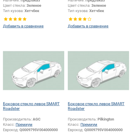
Наличие:
Предзаказ
Наличие:
Предзаказ
Цвет стекла:
Зеленое
Цвет стекла:
Зеленое
Тип кузова:
Хетчбек
Тип кузова:
Хетчбек
Тип стекла:
Боковое стекло левое
Тип стекла:
Боковое стекло левое
Добавить в сравнение
Добавить в сравнение
Боковое стекло левое SMART
Боковое стекло левое SMART
Roadster
Roadster
Производитель:
AGC
Производитель:
Pilkington
Класс:
Премиум
Класс:
Премиум
Еврокод:
Q0009795V004000000
Еврокод:
Q0009795V004000000