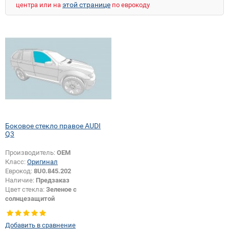
этой странице
центра или на
по еврокоду
Боковое стекло правое AUDI
Q3
Производитель:
ОЕМ
Класс:
Оригинал
Еврокод:
8U0.845.202
Наличие:
Предзаказ
Цвет стекла:
Зеленое с
солнцезащитой
Тип кузова:
Внедорожник
Тип стекла:
Боковое стекло
Добавить в сравнение
правое