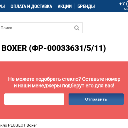
+7 
РЫ
ОПЛАТА И ДОСТАВКА
АКЦИИ
БРЕНДЫ
м
BOXER (ФР-00033631/5/11)
Не можете подобрать стекло? Оставьте номер
и наши менеджеры подберут его для вас!
Отправить
екло PEUGEOT Boxer