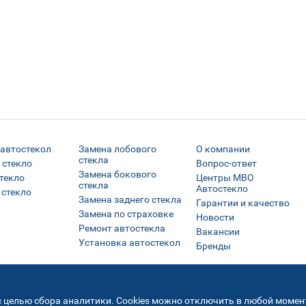
 автостекол
Замена лобового
О компании
стекла
 стекло
Вопрос-ответ
Замена бокового
текло
Центры МВО
стекла
Автостекло
 стекло
Замена заднего стекла
Гарантии и качество
Замена по страховке
Новости
Ремонт автостекла
Вакансии
Установка автостекол
Бренды
Все права защищены © МВО Автостекло Москва
2026
 целью сбора аналитики. Cookies можно отключить в любой момент