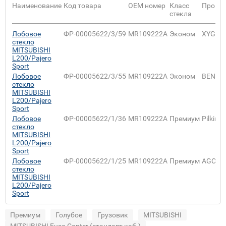
Наименование
Код товара
ОЕМ номер
Класс
Произв
стекла
Лобовое
ФР-00005622/3/59
MR109222A
Эконом
XYG
стекло
MITSUBISHI
L200/Pajero
Sport
Лобовое
ФР-00005622/3/55
MR109222A
Эконом
BENSO
стекло
MITSUBISHI
L200/Pajero
Sport
Лобовое
ФР-00005622/1/36
MR109222A
Премиум
Pilking
стекло
MITSUBISHI
L200/Pajero
Sport
Лобовое
ФР-00005622/1/25
MR109222A
Премиум
AGC
стекло
MITSUBISHI
L200/Pajero
Sport
Премиум
Голубое
Грузовик
MITSUBISHI
MITSUBISHI Fuso Canter (стандарт каб.)