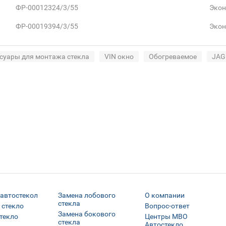
ФР-00012324/3/55
Эко
ФР-00019394/3/55
Эко
суары для монтажа стекла
VIN окно
Обогреваемое
JAG
 автостекол
Замена лобового
О компании
стекла
 стекло
Вопрос-ответ
Замена бокового
текло
Центры МВО
стекла
Автостекло