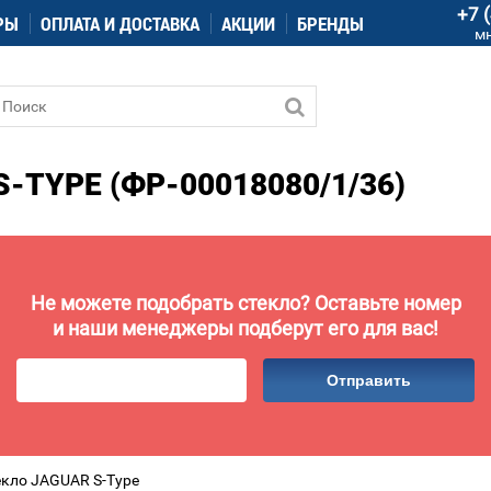
+7 
РЫ
ОПЛАТА И ДОСТАВКА
АКЦИИ
БРЕНДЫ
м
-TYPE (ФР-00018080/1/36)
Не можете подобрать стекло? Оставьте номер
и наши менеджеры подберут его для вас!
Отправить
екло JAGUAR S-Type