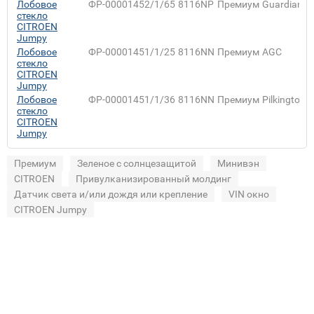
Лобовое
ФР-00001452/1/65
8116NP
Премиум
Guardian
стекло
CITROEN
Jumpy
Лобовое
ФР-00001451/1/25
8116NN
Премиум
AGC
стекло
CITROEN
Jumpy
Лобовое
ФР-00001451/1/36
8116NN
Премиум
Pilkington
стекло
CITROEN
Jumpy
Премиум
Зеленое с солнцезащитой
Минивэн
CITROEN
Привулканизированный молдинг
Датчик света и/или дождя или крепление
VIN окно
CITROEN Jumpy