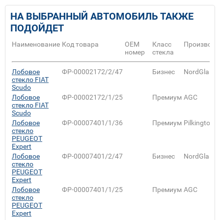
НА ВЫБРАННЫЙ АВТОМОБИЛЬ ТАКЖЕ
ПОДОЙДЕТ
Наименование
Код товара
ОЕМ
Класс
Производи
номер
стекла
Лобовое
ФР-00002172/2/47
Бизнес
NordGlass
стекло FIAT
Scudo
Лобовое
ФР-00002172/1/25
Премиум
AGC
стекло FIAT
Scudo
Лобовое
ФР-00007401/1/36
Премиум
Pilkington
стекло
PEUGEOT
Expert
Лобовое
ФР-00007401/2/47
Бизнес
NordGlass
стекло
PEUGEOT
Expert
Лобовое
ФР-00007401/1/25
Премиум
AGC
стекло
PEUGEOT
Expert