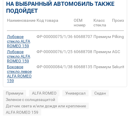
НА ВЫБРАННЫЙ АВТОМОБИЛЬ ТАКЖЕ
ПОДОЙДЕТ
Наименование
Код товара
ОЕМ
Класс
Произво
номер
стекла
Лобовое
ФР-00000075/1/36
60688707
Премиум
Pilkington
стекло ALFA
ROMEO 159
Лобовое
ФР-00000076/1/25
60688708
Премиум
AGC
стекло ALFA
ROMEO 159
Боковое
ФР-00000084/1/38
60688135
Премиум
Sekurit
стекло левое
ALFA ROMEO
159
Премиум
ALFA ROMEO
Универсал
Седан
Зеленое с солнцезащитой
Датчик света и/или дождя или крепление
ALFA ROMEO 159