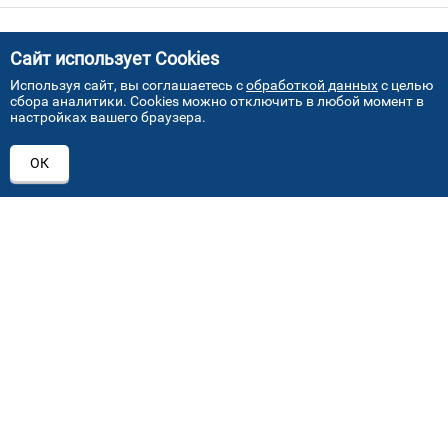
Сайт использует Cookies
Используя сайт, вы соглашаетесь с
обработкой данных
с целью
сбора аналитики. Cookies можно отключить в любой момент в
ПРИСОЕДИНЯЙТЕСЬ!
настройках вашего браузера.
ОК
+7 (495) 640 07 01
order@mvoglass.ru
Каталог автостекол
Лобовое стекло
Заднее стекло
Боковое стекло
Замена лобового стекла
Замена бокового стекла
Замена заднего стекла
Замена по страховке
Ремонт автостекла