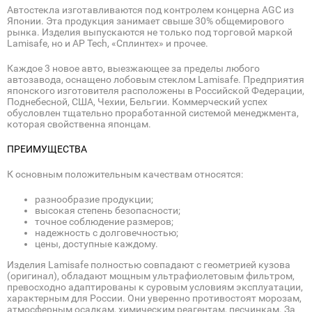
Автостекла изготавливаются под контролем концерна AGC из
Японии. Эта продукция занимает свыше 30% общемирового
рынка. Изделия выпускаются не только под торговой маркой
Lamisafe, но и AP Tech, «Сплинтех» и прочее.
Каждое 3 новое авто, выезжающее за пределы любого
автозавода, оснащено лобовым стеклом Lamisafe. Предприятия
японского изготовителя расположены в Российской Федерации,
Поднебесной, США, Чехии, Бельгии. Коммерческий успех
обусловлен тщательно проработанной системой менеджмента,
которая свойственна японцам.
ПРЕИМУЩЕСТВА
К основным положительным качествам относятся:
разнообразие продукции;
высокая степень безопасности;
точное соблюдение размеров;
надежность с долговечностью;
цены, доступные каждому.
Изделия Lamisafe полностью совпадают с геометрией кузова
(оригинал), обладают мощным ультрафиолетовым фильтром,
превосходно адаптированы к суровым условиям эксплуатации,
характерным для России. Они уверенно противостоят морозам,
атмосферным осадкам, химическим реагентам, песчинкам. За