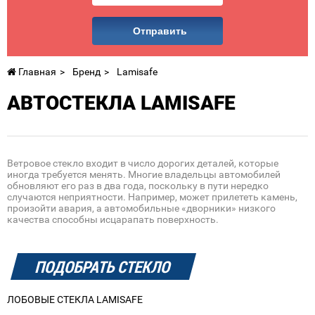
Отправить
Главная
Бренд
Lamisafe
АВТОСТЕКЛА LAMISAFE
Ветровое стекло входит в число дорогих деталей, которые
иногда требуется менять. Многие владельцы автомобилей
обновляют его раз в два года, поскольку в пути нередко
случаются неприятности. Например, может прилететь камень,
произойти авария, а автомобильные «дворники» низкого
качества способны исцарапать поверхность.
ПОДОБРАТЬ СТЕКЛО
ЛОБОВЫЕ СТЕКЛА LAMISAFE