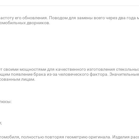
частоту его обновления. Поводом для замены всего через два года
томобильных дворников.
ет своими мощностями для качественного изготовления стекольны
м появление брака из-за человеческого фактора. Значительные 
есованным лицам.
люсы:
;
омобиля, полностью повторяя геометрию оригинала. Изделия расс