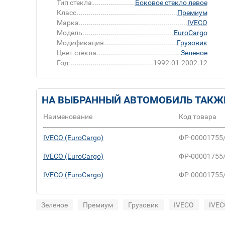
Тип стекла
Боковое стекло левое
Класс
Премиум
Марка
IVECO
Модель
EuroCargo
Модификация
Грузовик
Цвет стекла
Зеленое
Год:
1992.01-2002.12
НА ВЫБРАННЫЙ АВТОМОБИЛЬ ТАКЖ
Наименование
Код товара
IVECO (EuroCargo)
ФР-00001755
IVECO (EuroCargo)
ФР-00001755
IVECO (EuroCargo)
ФР-00001755
Зеленое
Премиум
Грузовик
IVECO
IVEC