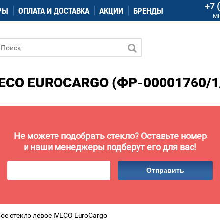
+7 
РЫ
ОПЛАТА И ДОСТАВКА
АКЦИИ
БРЕНДЫ
м
ECO EUROCARGO (ФР-00001760/1
Не можете подобрать стекло? Оставьте номер
и наши менеджеры подберут его для вас!
Отправить
ое стекло левое IVECO EuroCargo