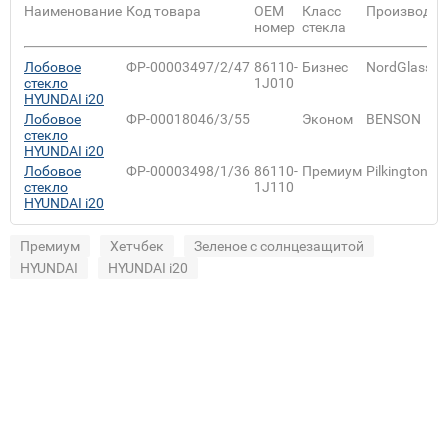
Наименование
Код товара
ОЕМ
Класс
Производит
номер
стекла
Лобовое
ФР-00003497/2/47
86110-
Бизнес
NordGlass
стекло
1J010
HYUNDAI i20
Лобовое
ФР-00018046/3/55
Эконом
BENSON
стекло
HYUNDAI i20
Лобовое
ФР-00003498/1/36
86110-
Премиум
Pilkington
стекло
1J110
HYUNDAI i20
Премиум
Хетчбек
Зеленое с солнцезащитой
HYUNDAI
HYUNDAI i20