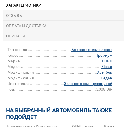
ХАРАКТЕРИСТИКИ
ОТЗЫВЫ
ОПЛАТА И ДОСТАВКА
ОПИСАНИЕ
Тип стекла
Боковое стекло левое
Класс
Премиум
Марка
FORD
Модель
Fiesta
Модификация
Хетчбек
Модификация
Седан
Цвет стекла
Зеленое с солнцезащитой
Год:
2008.08-
НА ВЫБРАННЫЙ АВТОМОБИЛЬ ТАКЖЕ
ПОДОЙДЕТ
Наименование
Код товара
ОЕМ номер
Класс
Пр