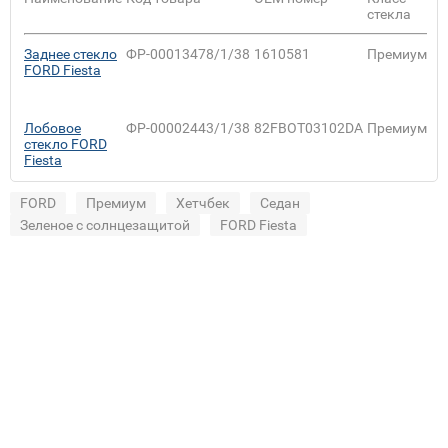
стекла
Заднее стекло
ФР-00013478/1/38
1610581
Премиум
Se
FORD Fiesta
Лобовое
ФР-00002443/1/38
82FBOT03102DA
Премиум
Se
стекло FORD
Fiesta
FORD
Премиум
Хетчбек
Седан
Зеленое с солнцезащитой
FORD Fiesta