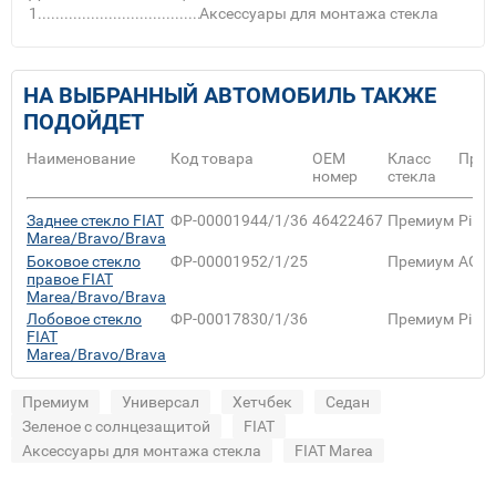
1
Аксессуары для монтажа стекла
НА ВЫБРАННЫЙ АВТОМОБИЛЬ ТАКЖЕ
ПОДОЙДЕТ
Наименование
Код товара
ОЕМ
Класс
Прои
номер
стекла
Заднее стекло FIAT
ФР-00001944/1/36
46422467
Премиум
Pilki
Marea/Bravo/Brava
Боковое стекло
ФР-00001952/1/25
Премиум
AGC
правое FIAT
Marea/Bravo/Brava
Лобовое стекло
ФР-00017830/1/36
Премиум
Pilki
FIAT
Marea/Bravo/Brava
Премиум
Универсал
Хетчбек
Седан
Зеленое с солнцезащитой
FIAT
Аксессуары для монтажа стекла
FIAT Marea