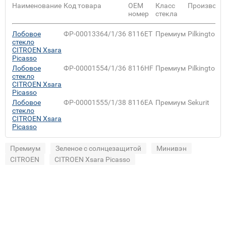
Наименование
Код товара
ОЕМ
Класс
Производи
номер
стекла
Лобовое
ФР-00013364/1/36
8116ET
Премиум
Pilkington
стекло
CITROEN Xsara
Picasso
Лобовое
ФР-00001554/1/36
8116HF
Премиум
Pilkington
стекло
CITROEN Xsara
Picasso
Лобовое
ФР-00001555/1/38
8116EA
Премиум
Sekurit
стекло
CITROEN Xsara
Picasso
Премиум
Зеленое с солнцезащитой
Минивэн
CITROEN
CITROEN Xsara Picasso