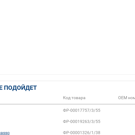
Е ПОДОЙДЕТ
Код товара
ОЕМ но
ФР-00017757/3/55
ФР-00019263/3/55
casso
ФР-00001326/1/38