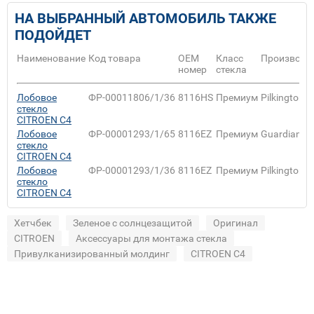
НА ВЫБРАННЫЙ АВТОМОБИЛЬ ТАКЖЕ
ПОДОЙДЕТ
Наименование
Код товара
ОЕМ
Класс
Производи
номер
стекла
Лобовое
ФР-00011806/1/36
8116HS
Премиум
Pilkington
стекло
CITROEN C4
Лобовое
ФР-00001293/1/65
8116EZ
Премиум
Guardian
стекло
CITROEN C4
Лобовое
ФР-00001293/1/36
8116EZ
Премиум
Pilkington
стекло
CITROEN C4
Хетчбек
Зеленое с солнцезащитой
Оригинал
CITROEN
Аксессуары для монтажа стекла
Привулканизированный молдинг
CITROEN C4