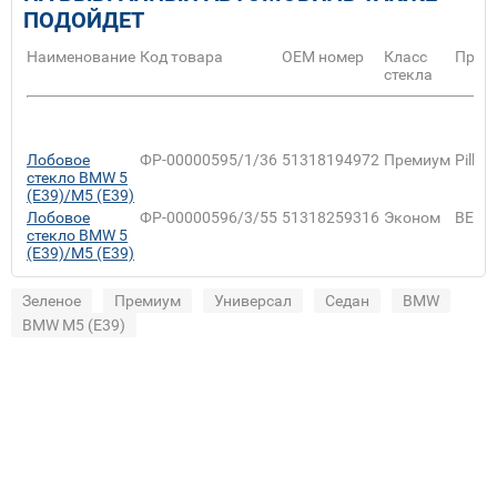
ПОДОЙДЕТ
Наименование
Код товара
ОЕМ номер
Класс
Прои
стекла
Лобовое
ФР-00000595/1/36
51318194972
Премиум
Pilkin
стекло BMW 5
(E39)/M5 (E39)
Лобовое
ФР-00000596/3/55
51318259316
Эконом
BENS
стекло BMW 5
(E39)/M5 (E39)
Зеленое
Премиум
Универсал
Седан
BMW
BMW M5 (E39)