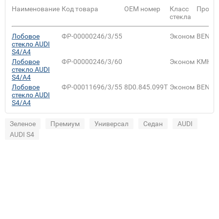
Наименование
Код товара
ОЕМ номер
Класс
Произ
стекла
Лобовое
ФР-00000246/3/55
Эконом
BENSO
стекло AUDI
S4/A4
Лобовое
ФР-00000246/3/60
Эконом
КМК
стекло AUDI
S4/A4
Лобовое
ФР-00011696/3/55
8D0.845.099T
Эконом
BENSO
стекло AUDI
S4/A4
Зеленое
Премиум
Универсал
Седан
AUDI
AUDI S4