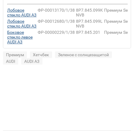
Лобовое
ФР-00013170/1/38
8P7.845.099K
Премиум
Sekur
стекло AUDI A3
NVB
Лобовое
ФР-00012680/1/38
8P7.845.099L
Премиум
Sekur
стекло AUDI A3
NVB
Боковое
ФР-00000229/1/38
8P7.845.201
Премиум
Sekur
стекло левое
AUDI A3
Премиум
Хетчбек
Зеленое с солнцезащитой
AUDI
AUDI A3