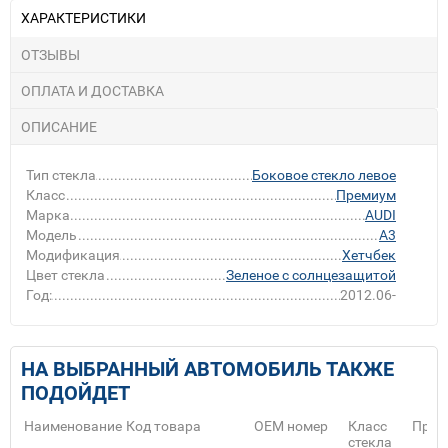
ХАРАКТЕРИСТИКИ
ОТЗЫВЫ
ОПЛАТА И ДОСТАВКА
ОПИСАНИЕ
Тип стекла
Боковое стекло левое
Класс
Премиум
Марка
AUDI
Модель
A3
Модификация
Хетчбек
Цвет стекла
Зеленое с солнцезащитой
Год:
2012.06-
НА ВЫБРАННЫЙ АВТОМОБИЛЬ ТАКЖЕ
ПОДОЙДЕТ
Наименование
Код товара
ОЕМ номер
Класс
Прои
стекла