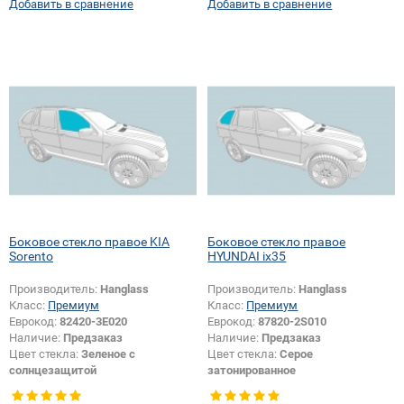
Добавить в сравнение
Добавить в сравнение
Появление или изменение
логотипа безопасности:
Да
Боковое стекло правое KIA
Боковое стекло правое
Sorento
HYUNDAI ix35
Производитель:
Hanglass
Производитель:
Hanglass
Класс:
Премиум
Класс:
Премиум
Еврокод:
82420-3E020
Еврокод:
87820-2S010
Наличие:
Предзаказ
Наличие:
Предзаказ
Цвет стекла:
Зеленое с
Цвет стекла:
Серое
солнцезащитой
затонированное
Тип кузова:
Внедорожник
Тип кузова:
Внедорожник
Тип стекла:
Боковое стекло
Тип стекла:
Боковое стекло