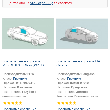
этой странице
центра или на
по еврокоду
Боковое стекло правое
Боковое стекло правое KIA
MERCEDES E-Class (W211)
Cerato
Производитель:
PGW
Производитель:
Hanglass
Класс:
Премиум
Класс:
Премиум
Еврокод:
211.725.0410
Еврокод:
83420-2F010
Наличие:
В наличии
Наличие:
Предзаказ
Цвет стекла:
Голубое с
Цвет стекла:
Зеленое
солнцезащитой
Тип стекла:
Боковое стекло
Тип стекла:
Боковое стекло
правое
правое
Добавить в сравнение
Добавить в сравнение