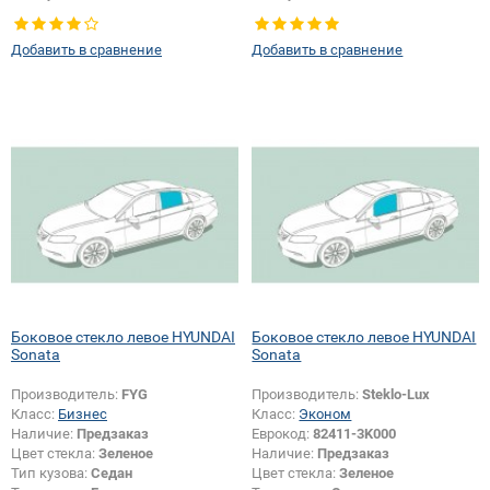
Тип стекла:
Боковое стекло левое
Тип стекла:
Боковое стекло левое
Добавить в сравнение
Добавить в сравнение
Боковое стекло левое HYUNDAI
Боковое стекло левое HYUNDAI
Sonata
Sonata
Производитель:
FYG
Производитель:
Steklo-Lux
Класс:
Бизнес
Класс:
Эконом
Наличие:
Предзаказ
Еврокод:
82411-3K000
Цвет стекла:
Зеленое
Наличие:
Предзаказ
Тип кузова:
Седан
Цвет стекла:
Зеленое