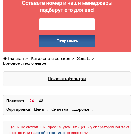
Оставьте номер и наши менеджеры
подберут его для вас!
Отправить
Главная
Каталог автостекол
Sonata
Боковое стекло левое
Показать фильтры
Показать:
Сортировка:
Цены не актуальны, просим уточнять цены у операторов контакт-
этой странице
центра или на
по еврокоду