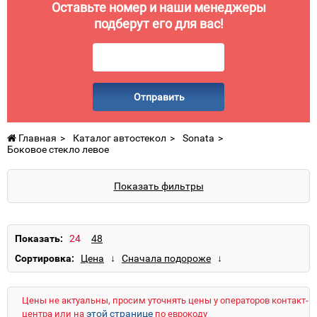
Оставьте номер и наши менеджеры
подберут его для вас!
Отправить
Главная
Каталог автостекол
Sonata
Боковое стекло левое
Показать фильтры
Показать:
Сортировка:
Цены не актуальны, просим уточнять цены у операторов контакт-
этой странице
центра или на
по еврокоду