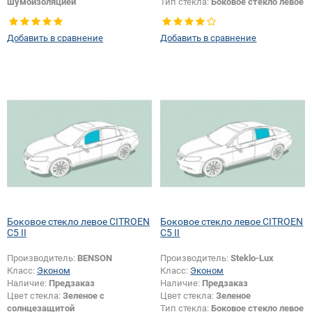
шумоизоляцией
Тип стекла:
Боковое стекло левое
Тип стекла:
Боковое стекло левое
Добавить в сравнение
Добавить в сравнение
Боковое стекло левое CITROEN
Боковое стекло левое CITROEN
C5 II
C5 II
Производитель:
BENSON
Производитель:
Steklo-Lux
Класс:
Эконом
Класс:
Эконом
Наличие:
Предзаказ
Наличие:
Предзаказ
Цвет стекла:
Зеленое с
Цвет стекла:
Зеленое
солнцезащитой
Тип стекла:
Боковое стекло левое