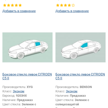
Тип стекла:
Боковое стекло левое
Тип стекла:
Боковое стекло левое
Добавить в сравнение
Добавить в сравнение
Боковое стекло левое CITROEN
Боковое стекло левое CITROEN
C5 II
C5 II
Производитель:
XYG
Производитель:
BENSON
Класс:
Эконом
Класс:
Эконом
Еврокод:
9203HX
Наличие:
Предзаказ
Наличие:
Предзаказ
Цвет стекла:
Зеленое с
Цвет стекла:
Зеленое с
солнцезащитой