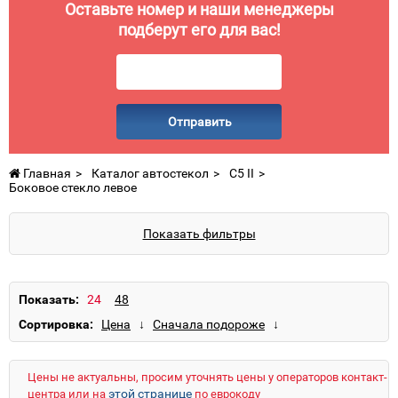
Оставьте номер и наши менеджеры
подберут его для вас!
Отправить
Главная
Каталог автостекол
C5 II
Боковое стекло левое
Показать фильтры
Показать:
Сортировка:
Цены не актуальны, просим уточнять цены у операторов контакт-
этой странице
центра или на
по еврокоду