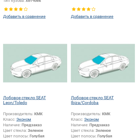
Тип кузова:
Хетчбек
Добавить в сравнение
Добавить в сравнение
Лобовое стекло SEAT
Лобовое стекло SEAT
Leon/Toledo
Ibiza/Cordoba
Производитель:
КМК
Производитель:
КМК
Класс:
Эконом
Класс:
Эконом
Наличие:
Предзаказ
Наличие:
Предзаказ
Цвет стекла:
Зеленое
Цвет стекла:
Зеленое
Цвет полосы:
Голубая
Цвет полосы:
Голубая