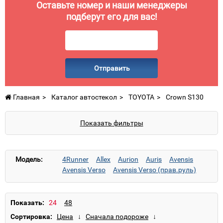
Оставьте номер и наши менеджеры
подберут его для вас!
Отправить
Главная
Каталог автостекол
TOYOTA
Crown S130
Показать фильтры
Модель:
4Runner
Allex
Aurion
Auris
Avensis
Avensis Verso
Avensis Verso (прав.руль)
Aygo
Camry
Camry (для Японии)
Camry (прав.руль)
Carina E
Carina II
Celica
Corolla
Corolla Levin
Corolla Spacio
Показать:
Corolla Verso
Corona
Cressida
Сортировка:
Crown S130
Dyna
Estima
Fortuner
GX