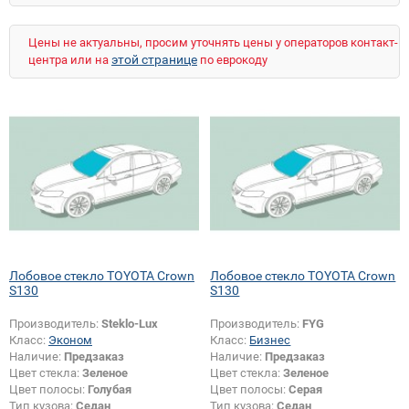
Hiace H100
Hiace XH10
Highlander
Hilux
Ipsum
IQ
Ist
Land Cruiser 100 GX
Цены не актуальны, просим уточнять цены у операторов контакт-
Land Cruiser 100 VX
Land Cruiser 200
этой странице
центра или на
по еврокоду
Land Cruiser 60
Land Cruiser 70 (жесткая крыша)
Land Cruiser 70 (мягкая крыша)
Land Cruiser 80
Land Cruiser Prado 120
Land Cruiser Prado 150
Land Cruiser Prado 90
LiteAce M30/40
LiteAce R20/30
MR2
Paseo
Picnic
Platz
Previa
Prius
RAV4
Starlet
Tercel
Urban Cruiser
Verso
Verso-S
Vitz
WiLL Vi
Windom
xA
Yaris
Yaris Verso
Yaris Verso (прав.руль)
Лобовое стекло TOYOTA Crown
Лобовое стекло TOYOTA Crown
S130
S130
Производитель:
Steklo-Lux
Производитель:
FYG
Класс:
Эконом
Класс:
Бизнес
Наличие:
Предзаказ
Наличие:
Предзаказ
Цвет стекла:
Зеленое
Цвет стекла:
Зеленое
Цвет полосы:
Голубая
Цвет полосы:
Серая
Тип кузова:
Седан
Тип кузова:
Седан