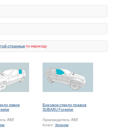
этой странице
по еврокоду
екло левое
Боковое стекло правое
ester
SUBARU Forester
ель:
FST
Производитель:
FST
ом
Класс:
Эконом