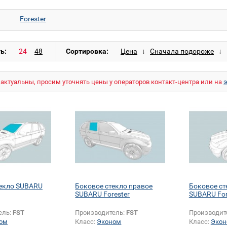
Forester
ь:
Сортировка:
актуальны, просим уточнять цены у операторов контакт-центра или на
текло SUBARU
Боковое стекло правое
Боковое ст
SUBARU Forester
SUBARU For
ель:
FST
Производитель:
FST
Производит
ом
Класс:
Эконом
Класс:
Экон