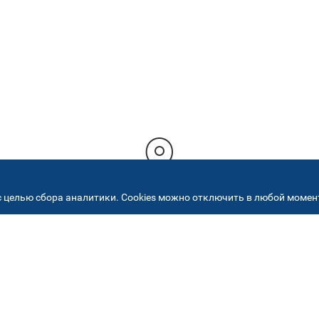
 целью сбора аналитики. Cookies можно отключить в любой момент
РЕСА НАШИХ СЕРВИСНЫХ ЦЕНТ
+7 (495) 640 07 01
ежедневно с 9:00 до 18: