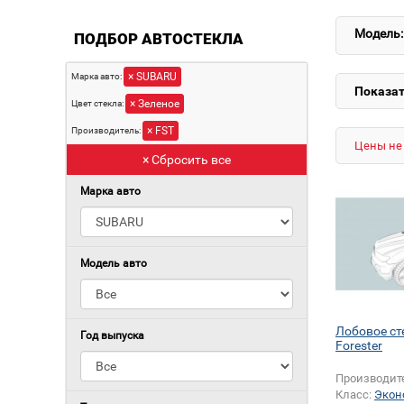
Модель:
ПОДБОР АВТОСТЕКЛА
× SUBARU
Марка авто:
Показат
× Зеленое
Цвет стекла:
× FST
Производитель:
Цены не 
× Сбросить все
Марка авто
Модель авто
Лобовое с
Год выпуска
Forester
Производит
Класс:
Экон