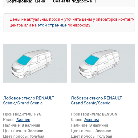
Сортировка:
Magnum/AE
Manager/Maxter/G
Master
Maxity
Megane
Midliner/M/S
Midlum
Modus
Premium
Safrane
Sandero
Цены не актуальны, просим уточнять цены у операторов контакт-
Sandero 2
Sandero Stepway
этой странице
центра или на
по еврокоду
Sandero Stepway 2
Scenic
Symbol
Trafic
Twingo
Лобовое стекло RENAULT
Лобовое стекло RENAULT
Scenic/Grand Scenic
Grand Scenic/Scenic
Производитель:
FYG
Производитель:
BENSON
Класс:
Бизнес
Класс:
Эконом
Наличие:
В наличии
Наличие:
В наличии
Цвет стекла:
Зеленое
Цвет стекла:
Зеленое
Цвет полосы:
Голубая
Цвет полосы:
Голубая