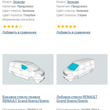
Класс:
Эконом
Класс:
Эконом
Наличие:
Предзаказ
Наличие:
Предзаказ
Цвет стекла:
Зеленое
Цвет стекла:
Зеленое
Цвет полосы:
Голубая
Цвет полосы:
Серая
Изменение логотипа
безопасности + шелкографии:
Да
Добавить в сравнение
Добавить в сравнение
Боковое стекло правое
Лобовое стекло RENAULT
RENAULT Grand Scenic/Scenic
Grand Scenic/Scenic
Производитель:
Steklo-Lux
Производитель:
Spektr Glass