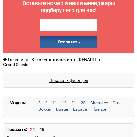
Оставьте номер и наши менеджеры
подберут его для вас!
Отправить
Главная
Каталог автостекол
RENAULT
Grand Scenic
Показать фильтры
Модель:
5
9
11
19
21
25
Cherokee
Clio
Dokker
Duster
Espace
Fluence
Grand Espace
Grand Modus
Grand Scenic
Kangoo 1
Kangoo 2
Koleos
Laguna 1
Laguna 2
Laguna 3
Latitude
Lodgy
Показать:
Logan
Logan 2
Logan MCV
Logan MCV 2