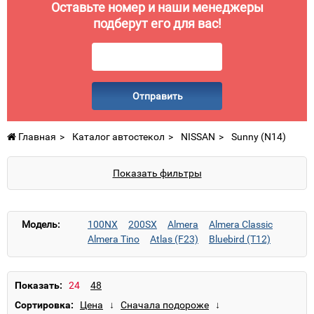
Оставьте номер и наши менеджеры
подберут его для вас!
Отправить
Главная
Каталог автостекол
NISSAN
Sunny (N14)
Показать фильтры
Модель:
100NX
200SX
Almera
Almera Classic
Almera Tino
Atlas (F23)
Bluebird (T12)
Bluebird (U11)
Cabstar (F23)
Cabstar (F24)
Cefiro
Cube
Interstar
Juke
Kubistar
Laurel
Maxima
Micra
Murano
Navara
Показать:
Note
NV200
Pathfinder
Patrol
Patrol GR
Сортировка:
Prairie
Primastar
Primera
Qashqai