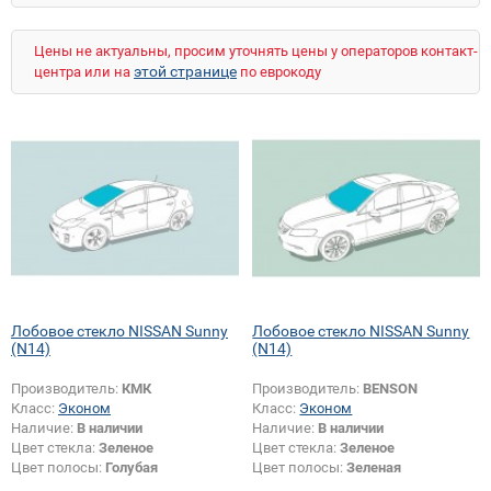
Qashqai+2
QX
QX80
Safari
Sentra
Serena
Serena (прав.руль)
Skyline
Цены не актуальны, просим уточнять цены у операторов контакт-
Sunny (B12)
Sunny (B13)
Sunny (N12)
этой странице
центра или на
по еврокоду
Sunny (N14)
Sunny (Y10)
Teana
Terrano
Tiida
Urvan
Vanette
Vanette (высокий)
Wingroad/AD
X-Trail
X-Trail (прав.руль)
Лобовое стекло NISSAN Sunny
Лобовое стекло NISSAN Sunny
(N14)
(N14)
Производитель:
КМК
Производитель:
BENSON
Класс:
Эконом
Класс:
Эконом
Наличие:
В наличии
Наличие:
В наличии
Цвет стекла:
Зеленое
Цвет стекла:
Зеленое
Цвет полосы:
Голубая
Цвет полосы:
Зеленая