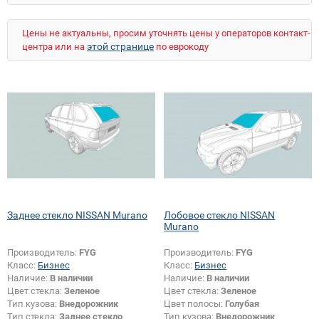
Qashqai+2
QX
QX80
Safari
Sentra
Serena
Serena (прав.руль)
Skyline
Цены не актуальны, просим уточнять цены у операторов контакт-
Sunny (B12)
Sunny (B13)
Sunny (N12)
этой странице
центра или на
по еврокоду
Sunny (N14)
Sunny (Y10)
Teana
Terrano
Tiida
Urvan
Vanette
Vanette (высокий)
Wingroad/AD
X-Trail
X-Trail (прав.руль)
Заднее стекло NISSAN Murano
Лобовое стекло NISSAN
Murano
Производитель:
FYG
Производитель:
FYG
Класс:
Бизнес
Класс:
Бизнес
Наличие:
В наличии
Наличие:
В наличии
Цвет стекла:
Зеленое
Цвет стекла:
Зеленое
Тип кузова:
Внедорожник
Цвет полосы:
Голубая
Тип стекла:
Заднее стекло
Тип кузова:
Внедорожник