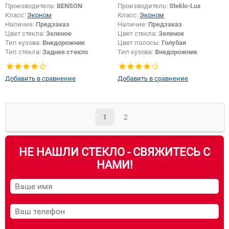
Производитель:
BENSON
Производитель:
Steklo-Lux
Класс:
Эконом
Класс:
Эконом
Наличие:
Предзаказ
Наличие:
Предзаказ
Цвет стекла:
Зеленое
Цвет стекла:
Зеленое
Тип кузова:
Внедорожник
Цвет полосы:
Голубая
Тип стекла:
Заднее стекло
Тип кузова:
Внедорожник
Появление или изменение
отверстий:
Да
Добавить в сравнение
Добавить в сравнение
1
2
НЕ НАШЛИ СТЕКЛО - СВЯЖИТЕСЬ С
НАМИ!