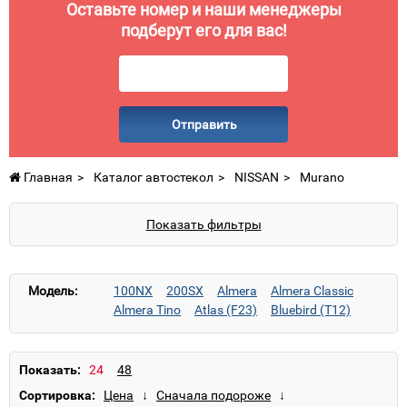
Оставьте номер и наши менеджеры
подберут его для вас!
Отправить
Главная
Каталог автостекол
NISSAN
Murano
Показать фильтры
Модель:
100NX
200SX
Almera
Almera Classic
Almera Tino
Atlas (F23)
Bluebird (T12)
Bluebird (U11)
Cabstar (F23)
Cabstar (F24)
Cefiro
Cube
Interstar
Juke
Kubistar
Laurel
Maxima
Micra
Murano
Navara
Показать:
Note
NV200
Pathfinder
Patrol
Patrol GR
Сортировка:
Prairie
Primastar
Primera
Qashqai