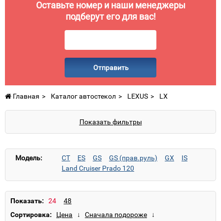
Оставьте номер и наши менеджеры
подберут его для вас!
Отправить
Главная
Каталог автостекол
LEXUS
LX
Показать фильтры
Модель:
CT
ES
GS
GS (прав.руль)
GX
IS
Land Cruiser Prado 120
Land Cruiser Prado 150
LS
LS (прав.руль)
LX
NX
RX
RX (прав.руль)
SC
Показать:
Сортировка: