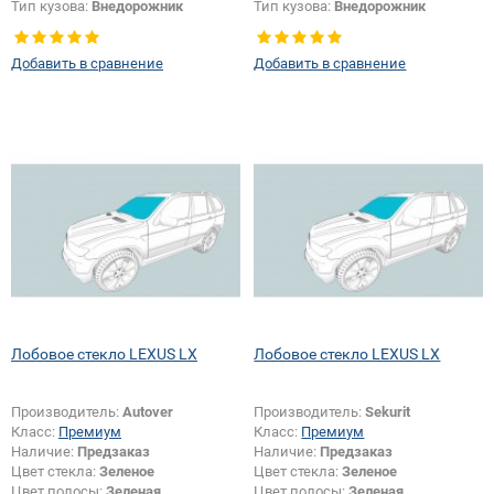
Тип кузова:
Внедорожник
Тип кузова:
Внедорожник
Появление или изменение
шелкографии:
Да
Добавить в сравнение
Добавить в сравнение
Лобовое стекло LEXUS LX
Лобовое стекло LEXUS LX
Производитель:
Autover
Производитель:
Sekurit
Класс:
Премиум
Класс:
Премиум
Наличие:
Предзаказ
Наличие:
Предзаказ
Цвет стекла:
Зеленое
Цвет стекла:
Зеленое
Цвет полосы:
Зеленая
Цвет полосы:
Зеленая