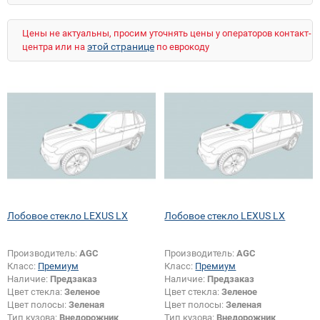
Цены не актуальны, просим уточнять цены у операторов контакт-
этой странице
центра или на
по еврокоду
Лобовое стекло LEXUS LX
Лобовое стекло LEXUS LX
Производитель:
AGC
Производитель:
AGC
Класс:
Премиум
Класс:
Премиум
Наличие:
Предзаказ
Наличие:
Предзаказ
Цвет стекла:
Зеленое
Цвет стекла:
Зеленое
Цвет полосы:
Зеленая
Цвет полосы:
Зеленая
Тип кузова:
Внедорожник
Тип кузова:
Внедорожник