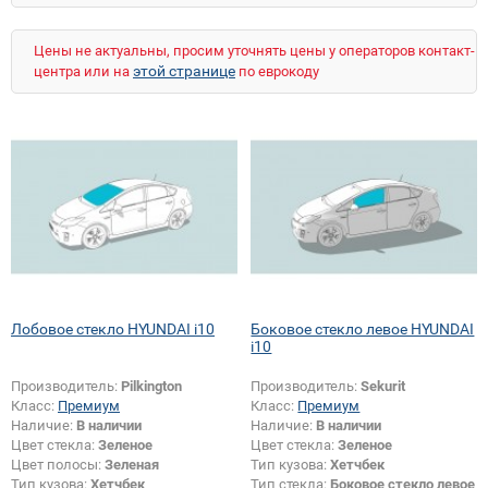
Veloster
Verna
XG
Цены не актуальны, просим уточнять цены у операторов контакт-
этой странице
центра или на
по еврокоду
Лобовое стекло HYUNDAI i10
Боковое стекло левое HYUNDAI
i10
Производитель:
Pilkington
Производитель:
Sekurit
Класс:
Премиум
Класс:
Премиум
Наличие:
В наличии
Наличие:
В наличии
Цвет стекла:
Зеленое
Цвет стекла:
Зеленое
Цвет полосы:
Зеленая
Тип кузова:
Хетчбек
Тип кузова:
Хетчбек
Тип стекла:
Боковое стекло левое