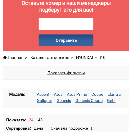
Оставьте номер и наши менеджеры
подберут его для вас!
Отправить
Главная
Каталог автостекол
HYUNDAI
i10
Показать фильтры
Модель:
Accent
Atos
Atos Prime
Coupe
Elantra
Galloper
Genesis
Genesis Coupe
Getz
Grand Santa Fe
Grand Starex
Grandeur
H-1
H100
HD65/HD72/HD75/HD78
i10
i20
i30
i40
ix20
ix25
ix35
ix55
Показать:
Matrix
Pony
S-Coupe
Santa Fe
Santamo
Сортировка:
Solaris
Sonata
Terracan
Trajet
Tucson