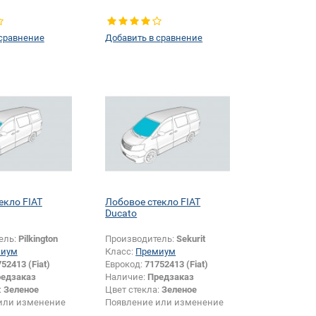
 сравнение
Добавить в сравнение
екло FIAT
Лобовое стекло FIAT
Ducato
ель:
Pilkington
Производитель:
Sekurit
миум
Класс:
Премиум
52413 (Fiat)
Еврокод:
71752413 (Fiat)
едзаказ
Наличие:
Предзаказ
:
Зеленое
Цвет стекла:
Зеленое
или изменение
Появление или изменение
и:
Да
шелкографии:
Да