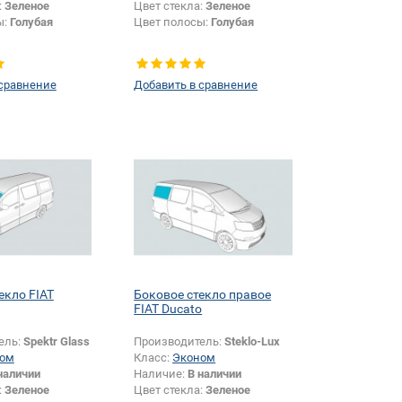
:
Зеленое
Цвет стекла:
Зеленое
ы:
Голубая
Цвет полосы:
Голубая
 сравнение
Добавить в сравнение
екло FIAT
Боковое стекло правое
FIAT Ducato
ель:
Spektr Glass
Производитель:
Steklo-Lux
ом
Класс:
Эконом
наличии
Наличие:
В наличии
:
Зеленое
Цвет стекла:
Зеленое