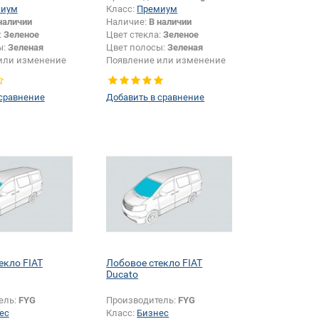
миум
Класс:
Премиум
наличии
Наличие:
В наличии
:
Зеленое
Цвет стекла:
Зеленое
ы:
Зеленая
Цвет полосы:
Зеленая
или изменение
Появление или изменение
и:
Да
шелкографии:
Да
 сравнение
Добавить в сравнение
екло FIAT
Лобовое стекло FIAT
Ducato
ель:
FYG
Производитель:
FYG
ес
Класс:
Бизнес