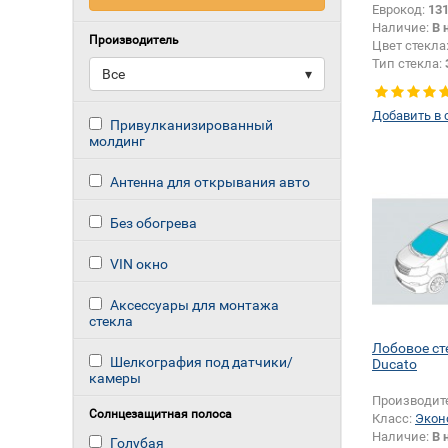
Еврокод:
13
Наличие:
В 
Производитель
Цвет стекла
Тип стекла:
Все
▾
Добавить в 
Привулканизированный
молдинг
Антенна для открывания авто
Без обогрева
VIN окно
Аксессуары для монтажа
стекла
Лобовое ст
Шелкография под датчики/
Ducato
камеры
Производит
Солнцезащитная полоса
Класс:
Экон
Наличие:
В 
Голубая