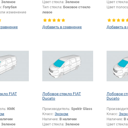
:
Зеленое
Цвет стекла:
Зеленое
Цвет стекла
ы:
Голубая
Тип стекла:
Боковое стекло
Цвет полос
или изменение
левое
и:
Да
сравнение
Добавить в сравнение
Добавить в
екло FIAT
Лобовое стекло FIAT
Лобовое ст
Ducato
Ducato
ель:
КМК
Производитель:
Spektr Glass
Производит
ом
Класс:
Эконом
Класс:
Экон
наличии
Наличие:
В наличии
Наличие:
В 
:
Зеленое
Цвет стекла:
Зеленое
Цвет стекла