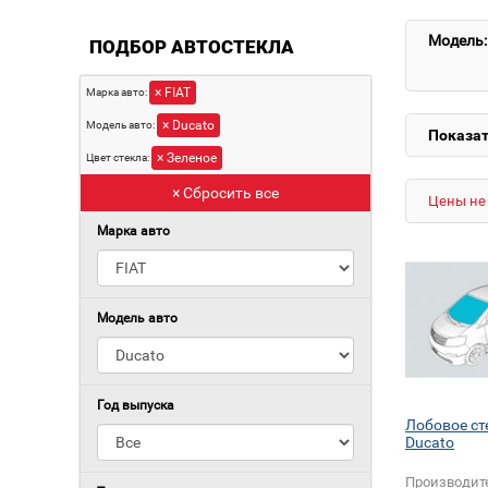
Модель:
ПОДБОР АВТОСТЕКЛА
× FIAT
Марка авто:
× Ducato
Модель авто:
Показат
× Зеленое
Цвет стекла:
× Сбросить все
Цены не 
Марка авто
Модель авто
Год выпуска
Лобовое ст
Ducato
Производит