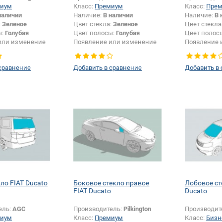
иум
Класс:
Премиум
Класс:
Пре
наличии
Наличие:
В наличии
Наличие:
В 
:
Зеленое
Цвет стекла:
Зеленое
Цвет стекла
ы:
Голубая
Цвет полосы:
Голубая
Цвет полос
или изменение
Появление или изменение
Появление 
и:
Да
шелкографии:
Да
шелкографи
сравнение
Добавить в сравнение
Добавить в
ло FIAT Ducato
Боковое стекло правое
Лобовое ст
FIAT Ducato
Ducato
ель:
AGC
Производитель:
Pilkington
Производит
иум
Класс:
Премиум
Класс:
Бизн