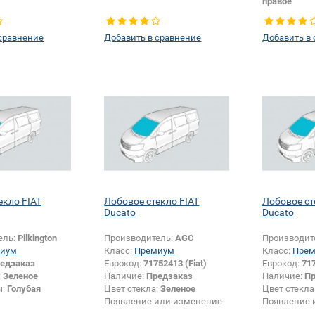
правое
сравнение
Добавить в сравнение
Добавить в
екло FIAT
Лобовое стекло FIAT
Лобовое ст
Ducato
Ducato
ель:
Pilkington
Производитель:
AGC
Производит
иум
Класс:
Премиум
Класс:
Пре
едзаказ
Еврокод:
71752413 (Fiat)
Еврокод:
717
:
Зеленое
Наличие:
Предзаказ
Наличие:
Пр
ы:
Голубая
Цвет стекла:
Зеленое
Цвет стекла
Появление или изменение
Появление 
шелкографии:
Да
шелкографи