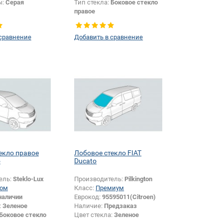
ы:
Серая
Тип стекла:
Боковое стекло
правое
 сравнение
Добавить в сравнение
екло правое
Лобовое стекло FIAT
o
Ducato
ель:
Steklo-Lux
Производитель:
Pilkington
ом
Класс:
Премиум
наличии
Еврокод:
95595011(Citroen)
:
Зеленое
Наличие:
Предзаказ
Боковое стекло
Цвет стекла:
Зеленое