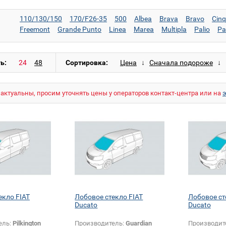
110/130/150
170/F26-35
500
Albea
Brava
Bravo
Cin
Freemont
Grande Punto
Linea
Marea
Multipla
Palio
Pa
Tempra
Tipo
Ulysse
Uno
ь:
Сортировка:
актуальны, просим уточнять цены у операторов контакт-центра или на
екло FIAT
Лобовое стекло FIAT
Лобовое ст
Ducato
Ducato
ель:
Pilkington
Производитель:
Guardian
Производит