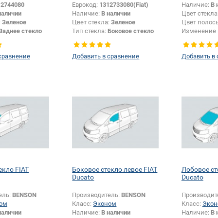
12744080
Еврокод:
1312733080(Fiat)
Наличие:
В 
наличии
Наличие:
В наличии
Цвет стекла
:
Зеленое
Цвет стекла:
Зеленое
Цвет полос
Заднее стекло
Тип стекла:
Боковое стекло
Изменение 
правое
зеркала + 
сравнение
Добавить в сравнение
Добавить в
екло FIAT
Боковое стекло левое FIAT
Лобовое ст
Ducato
Ducato
ель:
BENSON
Производитель:
BENSON
Производит
ом
Класс:
Эконом
Класс:
Экон
наличии
Наличие:
В наличии
Наличие:
В 