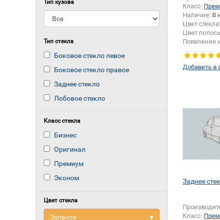
Тип кузова
Класс:
Прем
Наличие:
В 
Цвет стекла
Цвет полос
Тип стекла
Появление 
шелкографи
Боковое стекло левое
Добавить в 
Боковое стекло правое
Заднее стекло
Лобовое стекло
Класс стекла
Бизнес
Оригинал
Премиум
Эконом
Заднее стек
Цвет стекла
Производит
Класс:
Прем
Зеленое
▾