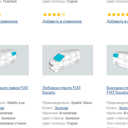
ы:
Голубая
Цвет полосы:
Серая
Цвет полос
сравнение
Добавить в сравнение
Добавить в
екло левое FIAT
Лобовое стекло FIAT
Боковое ст
Ducato
FIAT Ducat
ель:
Steklo-Lux
Производитель:
Spektr Glass
Производит
ом
Класс:
Эконом
Класс:
Экон
наличии
Наличие:
В наличии
Наличие:
В 
:
Зеленое
Цвет стекла:
Зеленое
Цвет стекла
Боковое стекло
Цвет полосы:
Серая
Тип стекла: