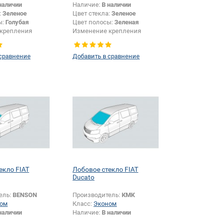
наличии
Наличие:
В наличии
:
Зеленое
Цвет стекла:
Зеленое
ы:
Голубая
Цвет полосы:
Зеленая
крепления
Изменение крепления
шелкографии:
Да
зеркала + шелкографии:
Да
 сравнение
Добавить в сравнение
екло FIAT
Лобовое стекло FIAT
Ducato
ель:
BENSON
Производитель:
КМК
ом
Класс:
Эконом
наличии
Наличие:
В наличии