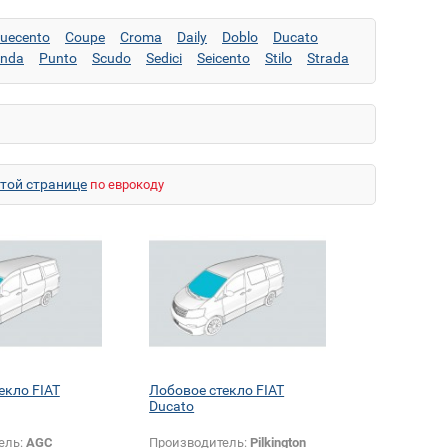
quecento
Coupe
Croma
Daily
Doblo
Ducato
nda
Punto
Scudo
Sedici
Seicento
Stilo
Strada
этой странице
по еврокоду
екло FIAT
Лобовое стекло FIAT
Ducato
ель:
AGC
Производитель:
Pilkington