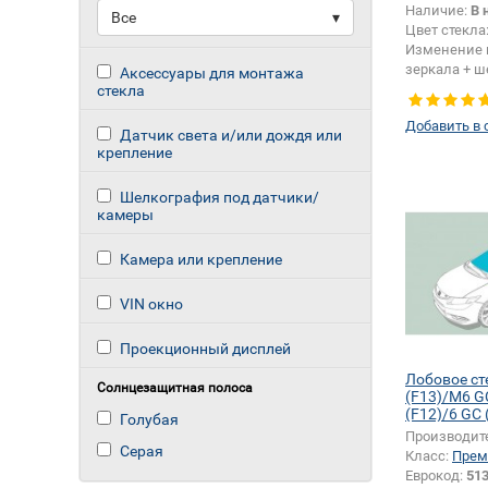
Наличие:
В 
Все
▾
Цвет стекла
Изменение 
зеркала + ш
Аксессуары для монтажа
датчика:
Да
стекла
Добавить в 
Датчик света и/или дождя или
крепление
Шелкография под датчики/
камеры
Камера или крепление
VIN окно
Проекционный дисплей
Лобовое с
Солнцезащитная полоса
(F13)/M6 G
(F12)/6 GC 
Голубая
(F12)
Производит
Серая
Класс:
Прем
Еврокод:
51