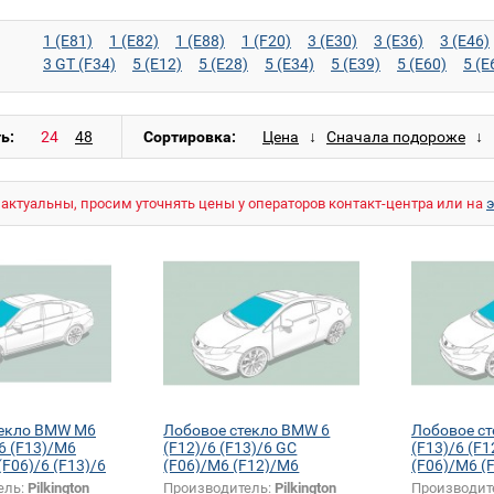
1 (E81)
1 (E82)
1 (E88)
1 (F20)
3 (E30)
3 (E36)
3 (E46)
3 GT (F34)
5 (E12)
5 (E28)
5 (E34)
5 (E39)
5 (E60)
5 (E
6 (E64)
6 (F12)
6 (F13)
6 GC (F06)
7 (E23)
7 (E32)
7 (E
I3 (I01)
M3 (E30)
M3 (E36)
M3 (E46)
M3 (E90)
M3 (E92)
M6 (E63)
M6 (E64)
M6 (F12)
M6 (F13)
M6 GC (F06)
X1 (
ь:
Сортировка:
X5 (E70)
X5 (F15)
X5 M (E70)
X6 (E71)
X6 (F16)
X6 M (E
актуальны, просим уточнять цены у операторов контакт-центра или на
текло BMW M6
Лобовое стекло BMW 6
Лобовое с
6 (F13)/M6
(F12)/6 (F13)/6 GC
(F13)/6 (F
(F06)/6 (F13)/6
(F06)/M6 (F12)/M6
(F06)/M6 (
(F13)/M6 GC (F06)
GC (F06)
ель:
Pilkington
Производитель:
Pilkington
Производит