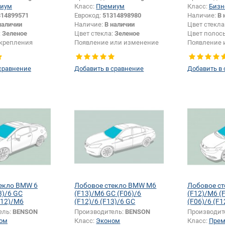
иум
Класс:
Премиум
Класс:
Бизн
314899571
Еврокод:
51314898980
Наличие:
В 
наличии
Наличие:
В наличии
Цвет стекла
:
Зеленое
Цвет стекла:
Зеленое
Цвет полос
крепления
Появление или изменение
Появление 
елкографии +
шелкографии:
Да
шелкографи
сравнение
Добавить в сравнение
Добавить в
екло BMW 6
Лобовое стекло BMW M6
Лобовое с
3)/6 GC
(F13)/M6 GC (F06)/6
(F12)/M6 (
F12)/M6
(F12)/6 (F13)/6 GC
(F06)/6 (F1
C (F06)
(F06)/M6 (F12)
(F06)
ель:
BENSON
Производитель:
BENSON
Производит
ом
Класс:
Эконом
Класс:
Пре