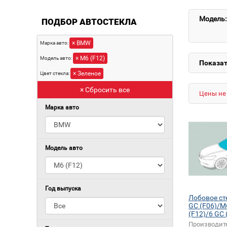
Модель:
ПОДБОР АВТОСТЕКЛА
× BMW
Марка авто:
× M6 (F12)
Модель авто:
Показат
× Зеленое
Цвет стекла:
× Сбросить все
Цены не 
Марка авто
Модель авто
Год выпуска
Лобовое с
GC (F06)/M
(F12)/6 GC 
(F12)
Производит