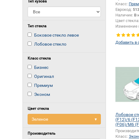
Тип кузова
Класс:
Прем
Еврокод:
51
Наличие:
В 
Цвет стекла
Тип стекла
Изменение 
зеркала + ш
Боковое стекло левое
датчика:
Да
Добавить в 
Лобовое стекло
Класс стекла
Бизнес
Оригинал
Премиум
Эконом
Цвет стекла
Лобовое ст
Зеленое
▾
(F12)/6 (F1
(F06)/M6 (
(F13)/M6 G
Производит
Производитель
Класс:
Экон