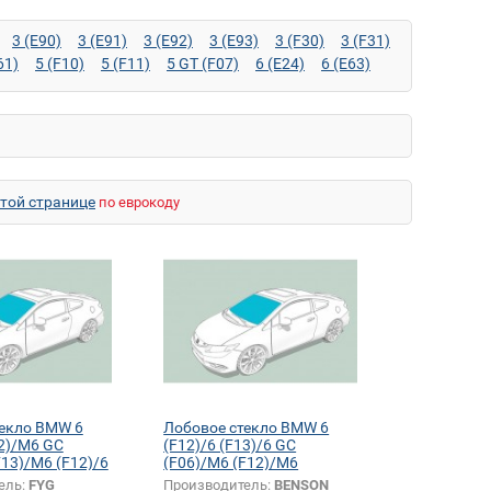
3 (E90)
3 (E91)
3 (E92)
3 (E93)
3 (F30)
3 (F31)
61)
5 (F10)
5 (F11)
5 GT (F07)
6 (E24)
6 (E63)
38)
7 (E65)
7 (F01)
7 (F02)
7 (F04)
8 (E31)
M3 (E93)
M5 (E34)
M5 (E39)
M5 (E60)
M5 (E61)
E84)
X1 (F48)
X3 (E83)
X3 (F25)
X5 (E53)
71)
Z3 (E36)
Z4 (E86)
Z4 M (E86)
этой странице
по еврокоду
текло BMW 6
Лобовое стекло BMW 6
12)/M6 GC
(F12)/6 (F13)/6 GC
F13)/M6 (F12)/6
(F06)/M6 (F12)/M6
(F13)/M6 GC (F06)
ель:
FYG
Производитель:
BENSON