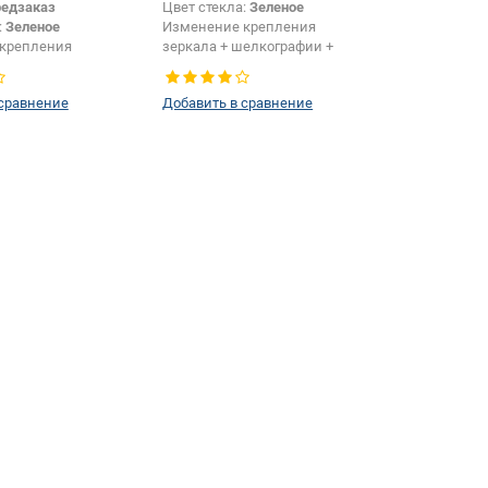
едзаказ
Цвет стекла:
Зеленое
:
Зеленое
Изменение крепления
крепления
зеркала + шелкографии +
елкографии +
датчика:
Да
 сравнение
Добавить в сравнение