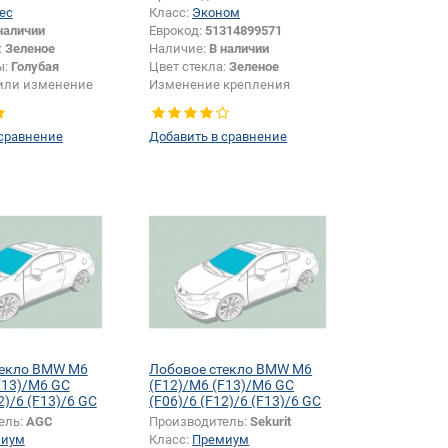
ес
Класс:
Эконом
наличии
Еврокод:
51314899571
:
Зеленое
Наличие:
В наличии
ы:
Голубая
Цвет стекла:
Зеленое
или изменение
Изменение крепления
и:
Да
зеркала + шелкографии +
датчика:
Да
 сравнение
Добавить в сравнение
текло BMW M6
Лобовое стекло BMW M6
F13)/M6 GC
(F12)/M6 (F13)/M6 GC
2)/6 (F13)/6 GC
(F06)/6 (F12)/6 (F13)/6 GC
(F06)
ель:
AGC
Производитель:
Sekurit
миум
Класс:
Премиум