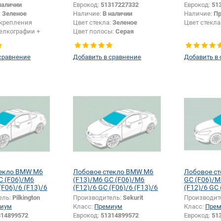
наличии
Еврокод:
51317227332
Еврокод:
51
:
Зеленое
Наличие:
В наличии
Наличие:
Пр
крепления
Цвет стекла:
Зеленое
Цвет стекла
елкографии +
Цвет полосы:
Серая
Появление или изменение
шелкографии:
Да
сравнение
Добавить в сравнение
Добавить в
текло BMW M6
Лобовое стекло BMW M6
Лобовое с
C (F06)/M6
(F13)/M6 GC (F06)/M6
GC (F06)/M
(F06)/6 (F13)/6
(F12)/6 GC (F06)/6 (F13)/6
(F12)/6 GC 
(F12)
(F12)
ель:
Pilkington
Производитель:
Sekurit
Производит
иум
Класс:
Премиум
Класс:
Пре
314899572
Еврокод:
51314899572
Еврокод:
51