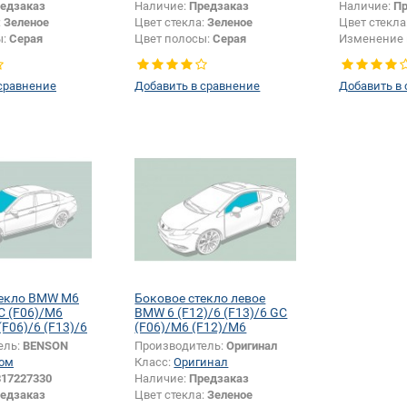
едзаказ
Наличие:
Предзаказ
Наличие:
Пр
:
Зеленое
Цвет стекла:
Зеленое
Цвет стекла
ы:
Серая
Цвет полосы:
Серая
Изменение 
крепления
Изменение крепления
зеркала + ш
елкографии +
зеркала + шелкографии +
датчика:
Да
сравнение
Добавить в сравнение
Добавить в
датчика:
Да
текло BMW M6
Боковое стекло левое
C (F06)/M6
BMW 6 (F12)/6 (F13)/6 GC
(F06)/6 (F13)/6
(F06)/M6 (F12)/M6
(F13)/M6 GC (F06)
ель:
BENSON
Производитель:
Оригинал
ом
Класс:
Оригинал
317227330
Наличие:
Предзаказ
едзаказ
Цвет стекла:
Зеленое