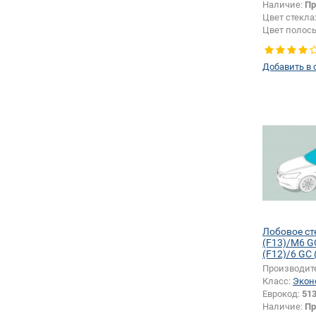
Наличие:
Пр
Цвет стекла
Цвет полос
Изменение 
зеркала + ш
Добавить в 
датчика:
Да
Лобовое с
(F13)/M6 G
(F12)/6 GC 
(F12)
Производит
Класс:
Экон
Еврокод:
51
Наличие:
Пр