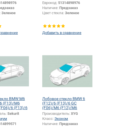
314898976
Еврокод:
51314898976
едзаказ
Наличие:
Предзаказ
:
Зеленое
Цвет стекла:
Зеленое
 сравнение
Добавить в сравнение
текло BMW M6
Лобовое стекло BMW 6
6 (F13)/M6
(F12)/6 (F13)/6 GC
(F06)/6 (F13)/6
(F06)/M6 (F12)/M6
(F13)/M6 GC (F06)
ель:
Sekurit
Производитель:
XYG
миум
Класс:
Эконом
314899571
Наличие:
Предзаказ